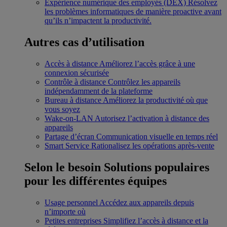
Expérience numérique des employés (DEX)
Résolvez
les problèmes informatiques de manière proactive avant
qu’ils n’impactent la productivité.
Autres cas d’utilisation
Accès à distance
Améliorez l’accès grâce à une
connexion sécurisée
Contrôle à distance
Contrôlez les appareils
indépendamment de la plateforme
Bureau à distance
Améliorez la productivité où que
vous soyez
Wake-on-LAN
Autorisez l’activation à distance des
appareils
Partage d’écran
Communication visuelle en temps réel
Smart Service
Rationalisez les opérations après-vente
Selon le besoin
Solutions populaires
pour les différentes équipes
Usage personnel
Accédez aux appareils depuis
n’importe où
Petites entreprises
Simplifiez l’accès à distance et la