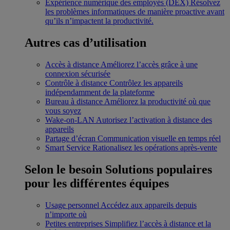
Expérience numérique des employés (DEX)
Résolvez
les problèmes informatiques de manière proactive avant
qu’ils n’impactent la productivité.
Autres cas d’utilisation
Accès à distance
Améliorez l’accès grâce à une
connexion sécurisée
Contrôle à distance
Contrôlez les appareils
indépendamment de la plateforme
Bureau à distance
Améliorez la productivité où que
vous soyez
Wake-on-LAN
Autorisez l’activation à distance des
appareils
Partage d’écran
Communication visuelle en temps réel
Smart Service
Rationalisez les opérations après-vente
Selon le besoin
Solutions populaires
pour les différentes équipes
Usage personnel
Accédez aux appareils depuis
n’importe où
Petites entreprises
Simplifiez l’accès à distance et la