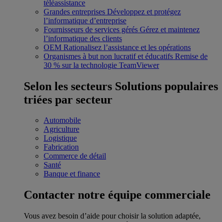
téléassistance
Grandes entreprises
Développez et protégez
l’informatique d’entreprise
Fournisseurs de services gérés
Gérez et maintenez
l’informatique des clients
OEM
Rationalisez l’assistance et les opérations
Organismes à but non lucratif et éducatifs
Remise de
30 % sur la technologie TeamViewer
Selon les secteurs
Solutions populaires
triées par secteur
Automobile
Agriculture
Logistique
Fabrication
Commerce de détail
Santé
Banque et finance
Contacter notre équipe commerciale
Vous avez besoin d’aide pour choisir la solution adaptée,