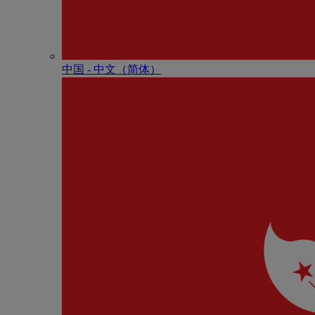
中国 - 中⽂（简体）