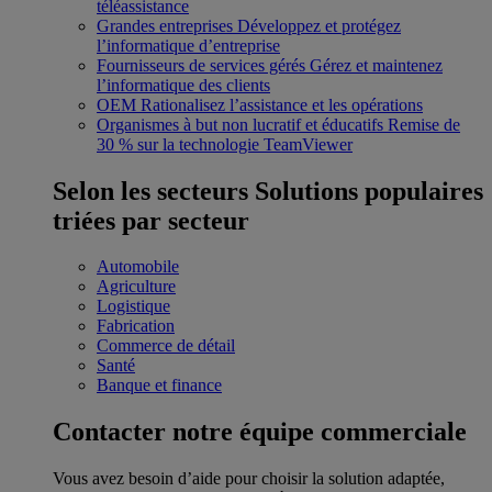
téléassistance
Grandes entreprises
Développez et protégez
l’informatique d’entreprise
Fournisseurs de services gérés
Gérez et maintenez
l’informatique des clients
OEM
Rationalisez l’assistance et les opérations
Organismes à but non lucratif et éducatifs
Remise de
30 % sur la technologie TeamViewer
Selon les secteurs
Solutions populaires
triées par secteur
Automobile
Agriculture
Logistique
Fabrication
Commerce de détail
Santé
Banque et finance
Contacter notre équipe commerciale
Vous avez besoin d’aide pour choisir la solution adaptée,