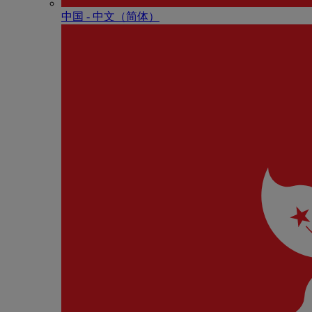
中国 - 中⽂（简体）