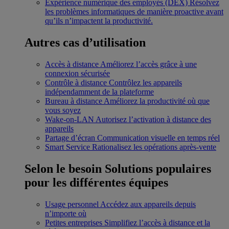
Expérience numérique des employés (DEX)
Résolvez
les problèmes informatiques de manière proactive avant
qu’ils n’impactent la productivité.
Autres cas d’utilisation
Accès à distance
Améliorez l’accès grâce à une
connexion sécurisée
Contrôle à distance
Contrôlez les appareils
indépendamment de la plateforme
Bureau à distance
Améliorez la productivité où que
vous soyez
Wake-on-LAN
Autorisez l’activation à distance des
appareils
Partage d’écran
Communication visuelle en temps réel
Smart Service
Rationalisez les opérations après-vente
Selon le besoin
Solutions populaires
pour les différentes équipes
Usage personnel
Accédez aux appareils depuis
n’importe où
Petites entreprises
Simplifiez l’accès à distance et la