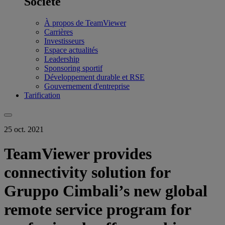
Société
À propos de TeamViewer
Carrières
Investisseurs
Espace actualités
Leadership
Sponsoring sportif
Développement durable et RSE
Gouvernement d'entreprise
Tarification
25 oct. 2021
TeamViewer provides
connectivity solution for
Gruppo Cimbali’s new global
remote service program for