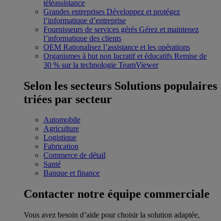
téléassistance
Grandes entreprises
Développez et protégez
l’informatique d’entreprise
Fournisseurs de services gérés
Gérez et maintenez
l’informatique des clients
OEM
Rationalisez l’assistance et les opérations
Organismes à but non lucratif et éducatifs
Remise de
30 % sur la technologie TeamViewer
Selon les secteurs
Solutions populaires
triées par secteur
Automobile
Agriculture
Logistique
Fabrication
Commerce de détail
Santé
Banque et finance
Contacter notre équipe commerciale
Vous avez besoin d’aide pour choisir la solution adaptée,