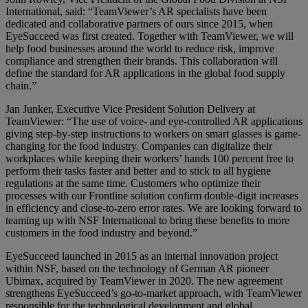
International, said: “TeamViewer’s AR specialists have been
dedicated and collaborative partners of ours since 2015, when
EyeSucceed was first created. Together with TeamViewer, we will
help food businesses around the world to reduce risk, improve
compliance and strengthen their brands. This collaboration will
define the standard for AR applications in the global food supply
chain.”
Jan Junker, Executive Vice President Solution Delivery at
TeamViewer: “The use of voice- and eye-controlled AR applications
giving step-by-step instructions to workers on smart glasses is game-
changing for the food industry. Companies can digitalize their
workplaces while keeping their workers’ hands 100 percent free to
perform their tasks faster and better and to stick to all hygiene
regulations at the same time. Customers who optimize their
processes with our Frontline solution confirm double-digit increases
in efficiency and close-to-zero error rates. We are looking forward to
teaming up with NSF International to bring these benefits to more
customers in the food industry and beyond.”
EyeSucceed launched in 2015 as an internal innovation project
within NSF, based on the technology of German AR pioneer
Ubimax, acquired by TeamViewer in 2020. The new agreement
strengthens EyeSucceed’s go-to-market approach, with TeamViewer
responsible for the technological development and global