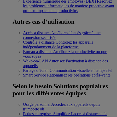
Expérience numérique des employés (DEX)
Résolvez
les problèmes informatiques de manière proactive avant
qu’ils n’impactent la productivité.
Autres cas d’utilisation
Accès à distance
Améliorez l’accès grâce à une
connexion sécurisée
Contrôle à distance
Contrôlez les appareils
indépendamment de la plateforme
Bureau à distance
Améliorez la productivité où que
vous soyez
Wake-on-LAN
Autorisez l’activation à distance des
appareils
Partage d’écran
Communication visuelle en temps réel
Smart Service
Rationalisez les opérations après-vente
Selon le besoin
Solutions populaires
pour les différentes équipes
Usage personnel
Accédez aux appareils depuis
n’importe où
Petites entreprises
Simplifiez l’accès à distance et la