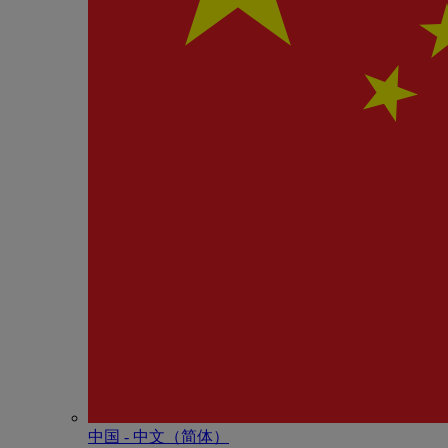
中国 - 中⽂（简体）