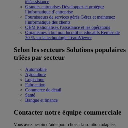
téléassistance
Grandes entreprises
Développez et protégez
l’informatique d’entreprise
Fournisseurs de services gérés
Gérez et maintenez
l’informatique des clients
OEM
Rationalisez l’assistance et les opérations
Organismes à but non lucratif et éducatifs
Remise de
30 % sur la technologie TeamViewer
Selon les secteurs
Solutions populaires
triées par secteur
Automobile
Agriculture
Logistique
Fabrication
Commerce de détail
Santé
Banque et finance
Contacter notre équipe commerciale
Vous avez besoin d’aide pour choisir la solution adaptée,