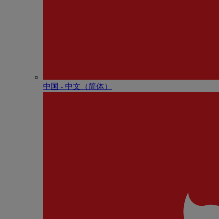
中国 - 中⽂（简体）