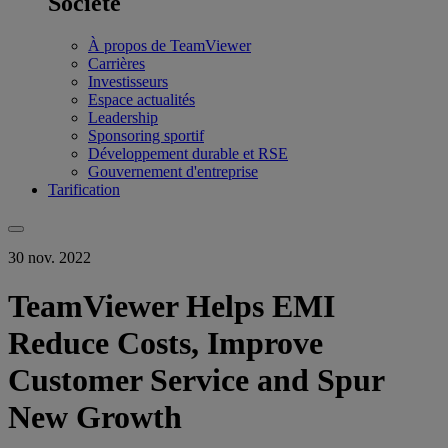
Société
À propos de TeamViewer
Carrières
Investisseurs
Espace actualités
Leadership
Sponsoring sportif
Développement durable et RSE
Gouvernement d'entreprise
Tarification
30 nov. 2022
TeamViewer Helps EMI
Reduce Costs, Improve
Customer Service and Spur
New Growth