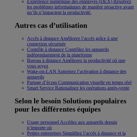
Expérience numérique des employés (DEX)
Résolvez
les problèmes informatiques de manière proactive avant
qu’ils n’impactent la productivité.
Autres cas d’utilisation
Accès à distance
Améliorez l’accès grâce à une
connexion sécurisée
Contrôle à distance
Contrôlez les appareils
indépendamment de la plateforme
Bureau à distance
Améliorez la productivité où que
vous soyez
Wake-on-LAN
Autorisez l’activation à distance des
appareils
Partage d’écran
Communication visuelle en temps réel
Smart Service
Rationalisez les opérations après-vente
Selon le besoin
Solutions populaires
pour les différentes équipes
Usage personnel
Accédez aux appareils depuis
n’importe où
Petites entreprises
Simplifiez l’accès à distance et la