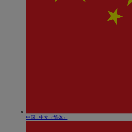
中国 - 中⽂（简体）