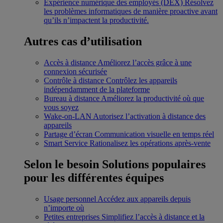
Expérience numérique des employés (DEX)
Résolvez
les problèmes informatiques de manière proactive avant
qu’ils n’impactent la productivité.
Autres cas d’utilisation
Accès à distance
Améliorez l’accès grâce à une
connexion sécurisée
Contrôle à distance
Contrôlez les appareils
indépendamment de la plateforme
Bureau à distance
Améliorez la productivité où que
vous soyez
Wake-on-LAN
Autorisez l’activation à distance des
appareils
Partage d’écran
Communication visuelle en temps réel
Smart Service
Rationalisez les opérations après-vente
Selon le besoin
Solutions populaires
pour les différentes équipes
Usage personnel
Accédez aux appareils depuis
n’importe où
Petites entreprises
Simplifiez l’accès à distance et la