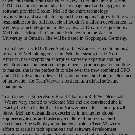
as well as reusable and shared services. In her most recent role as
CTO at customer communications management and engagement
software provider Doxim, Mei led the entire technology
organization and scaled it to support the company’s growth. She was
responsible for the full lifecycle of Doxim’s platform development as
well as product integration in the context of Doxim’s acquisitions.
Mei holds a Master in Computer Science from the Western
University in Ontario. She will be based in Goppingen, Germany.
TeamViewer’s CEO Oliver Steil said: “We are very much looking
forward to Mei joining our team. With her strong ties to North
America, her exceptional enterprise software expertise and her
relentless focus on customer requirements, product quality and time
to market, she is the perfect fit to take over the new combined CPO
and CTO role at board level. This strengthens the strategic relevance
of innovation for TeamViewer’s position as a global software
champion.”
TeamViewer’s Supervisory Board Chairman Ralf W. Dieter said:
“We are very excited to welcome Mei and are convinced she is
exactly the tech leader that TeamViewer needs for its next growth
phase. Mei has outstanding experience in managing global
engineering teams and fostering a culture of innovation and
excellence. She will play a fundamental role in TeamViewer’s
efforts to scale its tech operations and software development
processes across the globe. Additionally, we highly value her strong