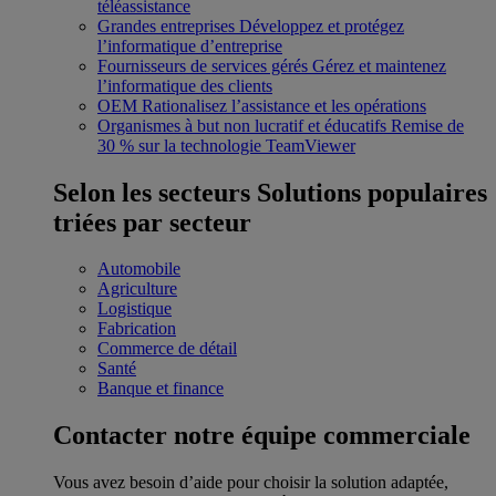
téléassistance
Grandes entreprises
Développez et protégez
l’informatique d’entreprise
Fournisseurs de services gérés
Gérez et maintenez
l’informatique des clients
OEM
Rationalisez l’assistance et les opérations
Organismes à but non lucratif et éducatifs
Remise de
30 % sur la technologie TeamViewer
Selon les secteurs
Solutions populaires
triées par secteur
Automobile
Agriculture
Logistique
Fabrication
Commerce de détail
Santé
Banque et finance
Contacter notre équipe commerciale
Vous avez besoin d’aide pour choisir la solution adaptée,