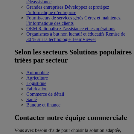
téléassistance
Grandes entreprises
Développez et protégez
l’informatique d’entreprise
Fournisseurs de services gérés
Gérez et maintenez
l’informatique des clients
OEM
Rationalisez l’assistance et les opérations
Organismes à but non lucratif et éducatifs
Remise de
30 % sur la technologie TeamViewer
Selon les secteurs
Solutions populaires
triées par secteur
Automobile
Agriculture
Logistique
Fabrication
Commerce de détail
Santé
Banque et finance
Contacter notre équipe commerciale
Vous avez besoin d’aide pour choisir la solution adaptée,