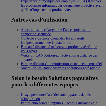
Expérience numérique des employés (DEX)
Résolvez
les problèmes informatiques de manière proactive avant
qu’ils n’impactent la productivité.
Autres cas d’utilisation
Accès à distance
Améliorez l’accès grâce à une
connexion sécurisée
Contrôle à distance
Contrôlez les appareils
indépendamment de la plateforme
Bureau à distance
Améliorez la productivité où que
vous soyez
Wake-on-LAN
Autorisez l’activation à distance des
appareils
Partage d’écran
Communication visuelle en temps réel
Smart Service
Rationalisez les opérations après-vente
Selon le besoin
Solutions populaires
pour les différentes équipes
Usage personnel
Accédez aux appareils depuis
n’importe où
Petites entreprises
Simplifiez l’accès à distance et la