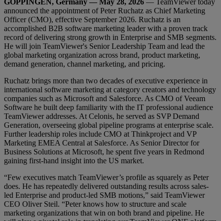
GÖPPINGEN, Germany — May 28, 2026
— TeamViewer today
announced the appointment of Peter Ruchatz as Chief Marketing
Officer (CMO), effective September 2026. Ruchatz is an
accomplished B2B software marketing leader with a proven track
record of delivering strong growth in Enterprise and SMB segments.
He will join TeamViewer's Senior Leadership Team and lead the
global marketing organization across brand, product marketing,
demand generation, channel marketing, and pricing.
Ruchatz brings more than two decades of executive experience in
international software marketing at category creators and technology
companies such as Microsoft and Salesforce. As CMO of Veeam
Software he built deep familiarity with the IT professional audience
TeamViewer addresses. At Celonis, he served as SVP Demand
Generation, overseeing global pipeline programs at enterprise scale.
Further leadership roles include CMO at Thinkproject and VP
Marketing EMEA Central at Salesforce. As Senior Director for
Business Solutions at Microsoft, he spent five years in Redmond
gaining first-hand insight into the US market.
“Few executives match TeamViewer’s profile as squarely as Peter
does. He has repeatedly delivered outstanding results across sales-
led Enterprise and product-led SMB motions,” said TeamViewer
CEO Oliver Steil. “Peter knows how to structure and scale
marketing organizations that win on both brand and pipeline. He