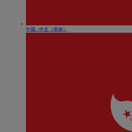
中国 - 中⽂（简体）