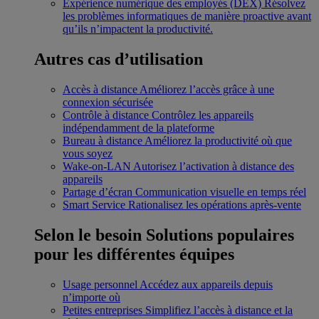
Expérience numérique des employés (DEX)
Résolvez
les problèmes informatiques de manière proactive avant
qu’ils n’impactent la productivité.
Autres cas d’utilisation
Accès à distance
Améliorez l’accès grâce à une
connexion sécurisée
Contrôle à distance
Contrôlez les appareils
indépendamment de la plateforme
Bureau à distance
Améliorez la productivité où que
vous soyez
Wake-on-LAN
Autorisez l’activation à distance des
appareils
Partage d’écran
Communication visuelle en temps réel
Smart Service
Rationalisez les opérations après-vente
Selon le besoin
Solutions populaires
pour les différentes équipes
Usage personnel
Accédez aux appareils depuis
n’importe où
Petites entreprises
Simplifiez l’accès à distance et la