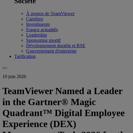
Société
À propos de TeamViewer
Carrières
Investisseurs
Espace actualités
Leadership
Sponsoring sportif
Développement durable et RSE
Gouvernement d'entreprise
Tarification
10 juin 2026
TeamViewer Named a Leader
in the Gartner® Magic
Quadrant™ Digital Employee
Experience (DEX)