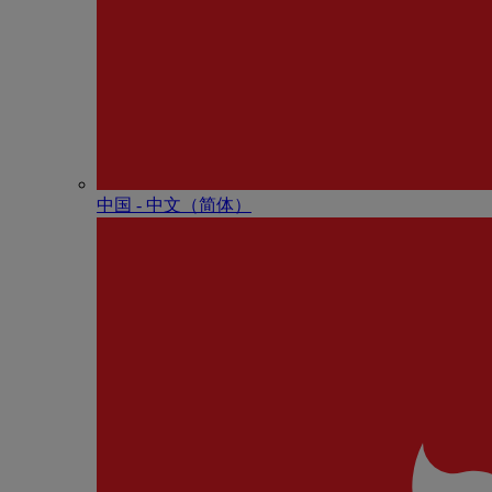
中国 - 中⽂（简体）