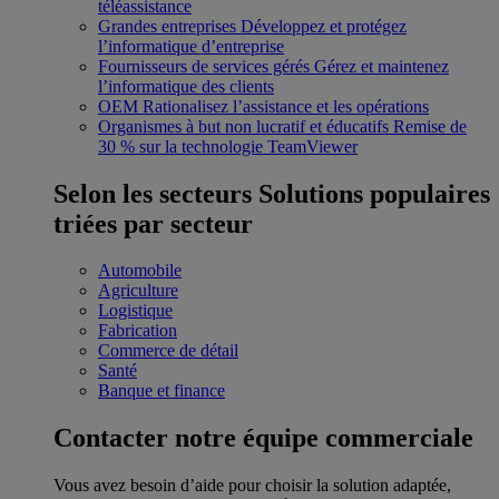
téléassistance
Grandes entreprises
Développez et protégez
l’informatique d’entreprise
Fournisseurs de services gérés
Gérez et maintenez
l’informatique des clients
OEM
Rationalisez l’assistance et les opérations
Organismes à but non lucratif et éducatifs
Remise de
30 % sur la technologie TeamViewer
Selon les secteurs
Solutions populaires
triées par secteur
Automobile
Agriculture
Logistique
Fabrication
Commerce de détail
Santé
Banque et finance
Contacter notre équipe commerciale
Vous avez besoin d’aide pour choisir la solution adaptée,