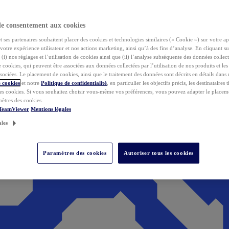
de consentement aux cookies
ses partenaires souhaitent placer des cookies et technologies similaires (« Cookie ») sur votre ap
votre expérience utilisateur et nos actions marketing, ainsi qu’à des fins d’analyse. En cliquant s
(i) nos réglages et l’utilisation de cookies ainsi que (ii) l’analyse subséquente des données collect
de cookies, qui peuvent être associées aux données collectées par l’utilisation de nos produits et le
sociées. Le placement de cookies, ainsi que le traitement des données sont décrits en détails dans
 cookies
et notre
Politique de confidentialité
, en particulier les objectifs précis, les destinataires t
es cookies. Si vous souhaitez choisir vous-même vos préférences, vous pouvez adapter le placem
mètres des cookies.
 TeamViewer
Mentions légales
ales
Paramètres des cookies
Autoriser tous les cookies