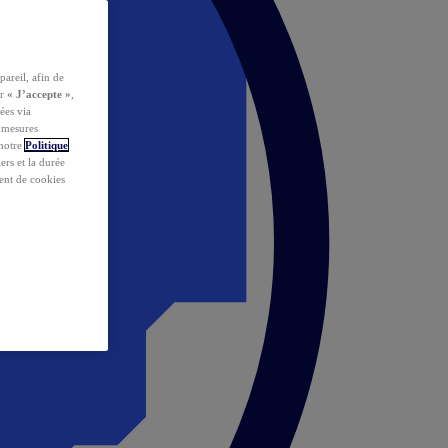
pareil, afin de
ur
« J’accepte »
,
ées via
s mesures
 notre
Politique
iers et la durée
ent de cookies