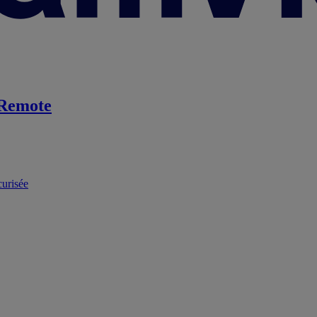
Remote
curisée