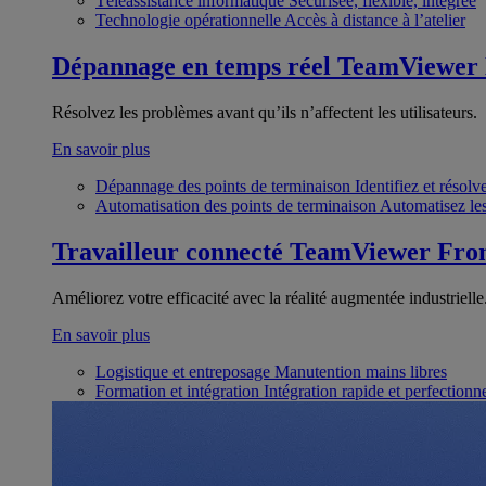
Téléassistance informatique
Sécurisée, flexible, intégrée
Technologie opérationnelle
Accès à distance à l’atelier
Dépannage en temps réel
TeamViewer
Résolvez les problèmes avant qu’ils n’affectent les utilisateurs.
En savoir plus
Dépannage des points de terminaison
Identifiez et résol
Automatisation des points de terminaison
Automatisez les
Travailleur connecté
TeamViewer Fron
Améliorez votre efficacité avec la réalité augmentée industrielle
En savoir plus
Logistique et entreposage
Manutention mains libres
Formation et intégration
Intégration rapide et perfection