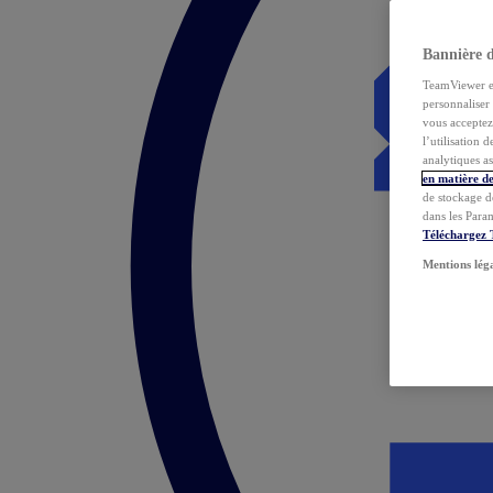
Bannière 
TeamViewer et 
personnaliser 
vous acceptez 
l’utilisation 
analytiques as
en matière de
de stockage d
dans les Para
Téléchargez
Mentions lég