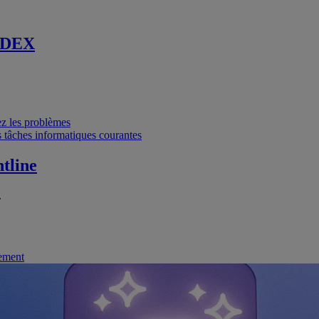
 DEX
vez les problèmes
 tâches informatiques courantes
tline
.
nement