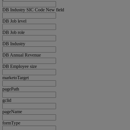
DB Industry SIC Code New field
DB Job level
DB Job role
DB Industry
DB Annual Revenue
DB Employee size
marketoTarget
pagePath
gclid
pageName
formType