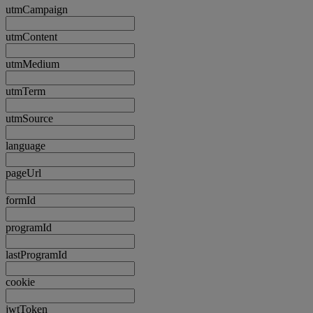
utmCampaign
utmContent
utmMedium
utmTerm
utmSource
language
pageUrl
formId
programId
lastProgramId
cookie
jwtToken