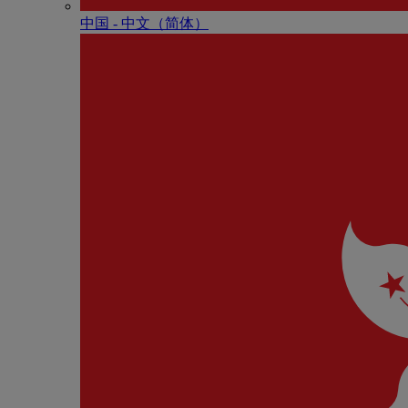
中国 - 中⽂（简体）