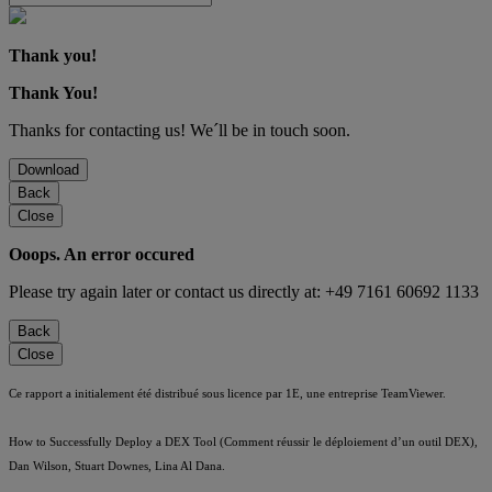
Thank you!
Thank You!
Thanks for contacting us! We´ll be in touch soon.
Download
Back
Close
Ooops. An error occured
Please try again later or contact us directly at: +49 7161 60692 1133
Back
Close
Ce rapport a initialement été distribué sous licence par 1E, une entreprise TeamViewer.
How to Successfully Deploy a DEX Tool (Comment réussir le déploiement d’un outil DEX),
Dan Wilson, Stuart Downes, Lina Al Dana.