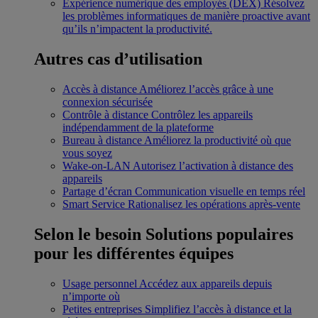
Expérience numérique des employés (DEX)
Résolvez
les problèmes informatiques de manière proactive avant
qu’ils n’impactent la productivité.
Autres cas d’utilisation
Accès à distance
Améliorez l’accès grâce à une
connexion sécurisée
Contrôle à distance
Contrôlez les appareils
indépendamment de la plateforme
Bureau à distance
Améliorez la productivité où que
vous soyez
Wake-on-LAN
Autorisez l’activation à distance des
appareils
Partage d’écran
Communication visuelle en temps réel
Smart Service
Rationalisez les opérations après-vente
Selon le besoin
Solutions populaires
pour les différentes équipes
Usage personnel
Accédez aux appareils depuis
n’importe où
Petites entreprises
Simplifiez l’accès à distance et la