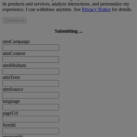
its products and services, analyze interactions, and personalize my
experience. I can withdraw anytime. See
Privacy Notice
for details.
Contact us
Submitting ...
utmCampaign
utmContent
utmMedium
utmTerm
utmSource
language
pageUrl
formId
programId