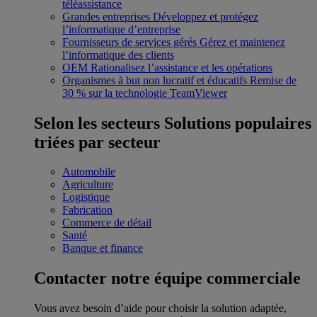
téléassistance
Grandes entreprises
Développez et protégez
l’informatique d’entreprise
Fournisseurs de services gérés
Gérez et maintenez
l’informatique des clients
OEM
Rationalisez l’assistance et les opérations
Organismes à but non lucratif et éducatifs
Remise de
30 % sur la technologie TeamViewer
Selon les secteurs
Solutions populaires
triées par secteur
Automobile
Agriculture
Logistique
Fabrication
Commerce de détail
Santé
Banque et finance
Contacter notre équipe commerciale
Vous avez besoin d’aide pour choisir la solution adaptée,