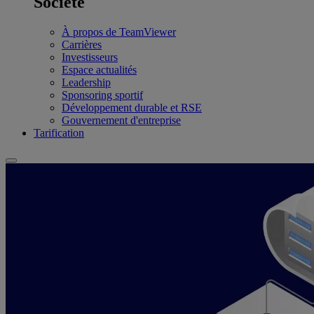
Société
À propos de TeamViewer
Carrières
Investisseurs
Espace actualités
Leadership
Sponsoring sportif
Développement durable et RSE
Gouvernement d'entreprise
Tarification