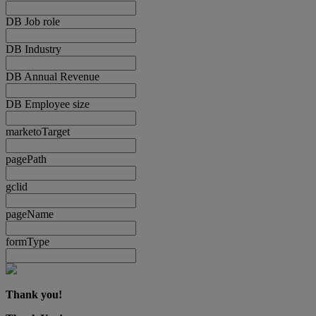
DB Job role
DB Industry
DB Annual Revenue
DB Employee size
marketoTarget
pagePath
gclid
pageName
formType
Thank you!