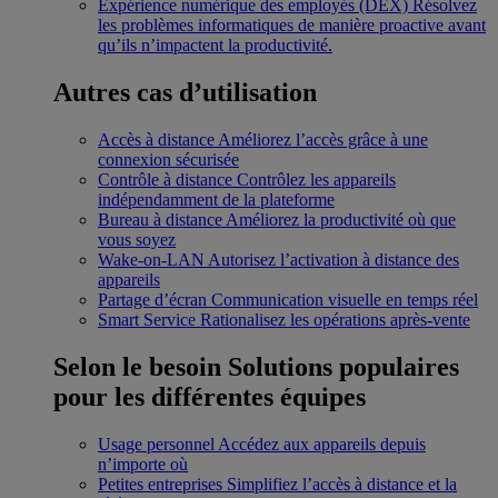
Expérience numérique des employés (DEX)
Résolvez
les problèmes informatiques de manière proactive avant
qu’ils n’impactent la productivité.
Autres cas d’utilisation
Accès à distance
Améliorez l’accès grâce à une
connexion sécurisée
Contrôle à distance
Contrôlez les appareils
indépendamment de la plateforme
Bureau à distance
Améliorez la productivité où que
vous soyez
Wake-on-LAN
Autorisez l’activation à distance des
appareils
Partage d’écran
Communication visuelle en temps réel
Smart Service
Rationalisez les opérations après-vente
Selon le besoin
Solutions populaires
pour les différentes équipes
Usage personnel
Accédez aux appareils depuis
n’importe où
Petites entreprises
Simplifiez l’accès à distance et la