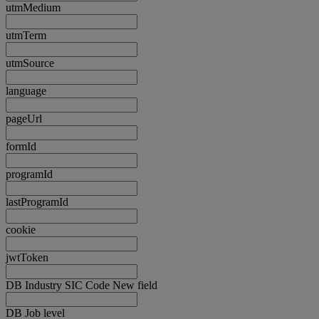
utmMedium
utmTerm
utmSource
language
pageUrl
formId
programId
lastProgramId
cookie
jwtToken
DB Industry SIC Code New field
DB Job level