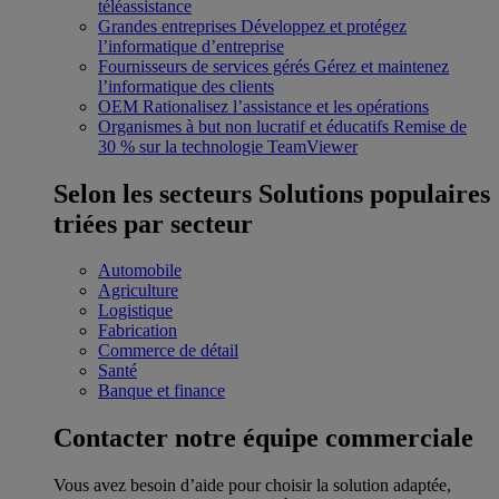
téléassistance
Grandes entreprises
Développez et protégez
l’informatique d’entreprise
Fournisseurs de services gérés
Gérez et maintenez
l’informatique des clients
OEM
Rationalisez l’assistance et les opérations
Organismes à but non lucratif et éducatifs
Remise de
30 % sur la technologie TeamViewer
Selon les secteurs
Solutions populaires
triées par secteur
Automobile
Agriculture
Logistique
Fabrication
Commerce de détail
Santé
Banque et finance
Contacter notre équipe commerciale
Vous avez besoin d’aide pour choisir la solution adaptée,