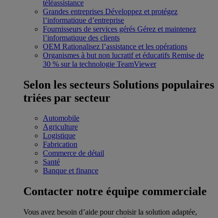
téléassistance
Grandes entreprises
Développez et protégez
l’informatique d’entreprise
Fournisseurs de services gérés
Gérez et maintenez
l’informatique des clients
OEM
Rationalisez l’assistance et les opérations
Organismes à but non lucratif et éducatifs
Remise de
30 % sur la technologie TeamViewer
Selon les secteurs
Solutions populaires
triées par secteur
Automobile
Agriculture
Logistique
Fabrication
Commerce de détail
Santé
Banque et finance
Contacter notre équipe commerciale
Vous avez besoin d’aide pour choisir la solution adaptée,