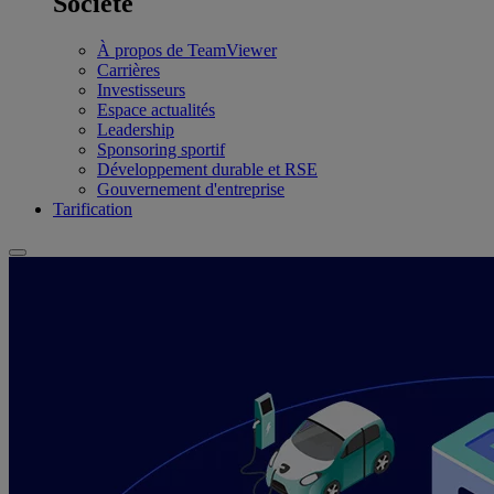
Société
À propos de TeamViewer
Carrières
Investisseurs
Espace actualités
Leadership
Sponsoring sportif
Développement durable et RSE
Gouvernement d'entreprise
Tarification