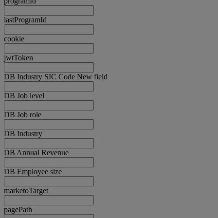
programId
lastProgramId
cookie
jwtToken
DB Industry SIC Code New field
DB Job level
DB Job role
DB Industry
DB Annual Revenue
DB Employee size
marketoTarget
pagePath