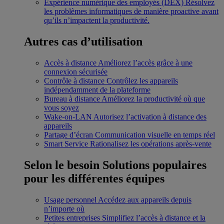
Expérience numérique des employés (DEX)
Résolvez
les problèmes informatiques de manière proactive avant
qu’ils n’impactent la productivité.
Autres cas d’utilisation
Accès à distance
Améliorez l’accès grâce à une
connexion sécurisée
Contrôle à distance
Contrôlez les appareils
indépendamment de la plateforme
Bureau à distance
Améliorez la productivité où que
vous soyez
Wake-on-LAN
Autorisez l’activation à distance des
appareils
Partage d’écran
Communication visuelle en temps réel
Smart Service
Rationalisez les opérations après-vente
Selon le besoin
Solutions populaires
pour les différentes équipes
Usage personnel
Accédez aux appareils depuis
n’importe où
Petites entreprises
Simplifiez l’accès à distance et la