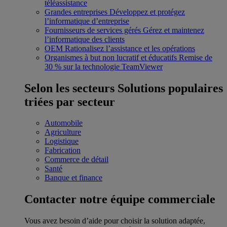
téléassistance
Grandes entreprises
Développez et protégez
l’informatique d’entreprise
Fournisseurs de services gérés
Gérez et maintenez
l’informatique des clients
OEM
Rationalisez l’assistance et les opérations
Organismes à but non lucratif et éducatifs
Remise de
30 % sur la technologie TeamViewer
Selon les secteurs
Solutions populaires
triées par secteur
Automobile
Agriculture
Logistique
Fabrication
Commerce de détail
Santé
Banque et finance
Contacter notre équipe commerciale
Vous avez besoin d’aide pour choisir la solution adaptée,