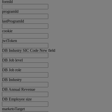
formId
programId
lastProgramId
cookie
jwtToken
DB Industry SIC Code New field
DB Job level
DB Job role
DB Industry
DB Annual Revenue
DB Employee size
marketoTarget