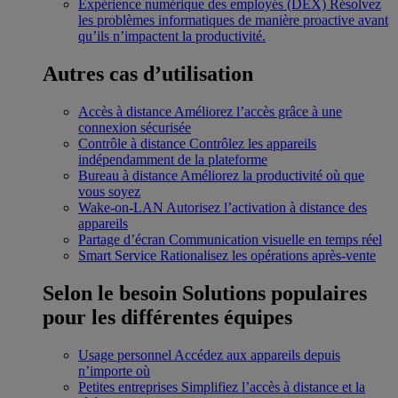
Expérience numérique des employés (DEX)
Résolvez
les problèmes informatiques de manière proactive avant
qu’ils n’impactent la productivité.
Autres cas d’utilisation
Accès à distance
Améliorez l’accès grâce à une
connexion sécurisée
Contrôle à distance
Contrôlez les appareils
indépendamment de la plateforme
Bureau à distance
Améliorez la productivité où que
vous soyez
Wake-on-LAN
Autorisez l’activation à distance des
appareils
Partage d’écran
Communication visuelle en temps réel
Smart Service
Rationalisez les opérations après-vente
Selon le besoin
Solutions populaires
pour les différentes équipes
Usage personnel
Accédez aux appareils depuis
n’importe où
Petites entreprises
Simplifiez l’accès à distance et la