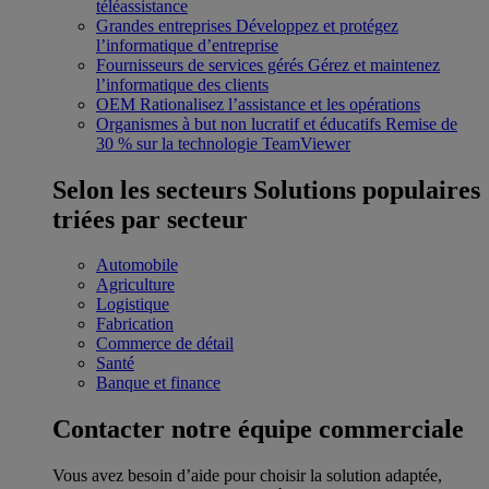
téléassistance
Grandes entreprises
Développez et protégez
l’informatique d’entreprise
Fournisseurs de services gérés
Gérez et maintenez
l’informatique des clients
OEM
Rationalisez l’assistance et les opérations
Organismes à but non lucratif et éducatifs
Remise de
30 % sur la technologie TeamViewer
Selon les secteurs
Solutions populaires
triées par secteur
Automobile
Agriculture
Logistique
Fabrication
Commerce de détail
Santé
Banque et finance
Contacter notre équipe commerciale
Vous avez besoin d’aide pour choisir la solution adaptée,