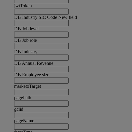
jwtToken
DB Industry SIC Code New field
DB Job level
DB Job role
DB Industry
DB Annual Revenue
DB Employee size
marketoTarget
pagePath
gclid
pageName