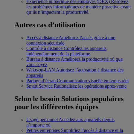
Expérience numérique des employés (DEX)
Résolvez
les problèmes informatiques de manière proactive avant
qu’ils n’impactent la productivité.
Autres cas d’utilisation
Accès à distance
Améliorez l’accès grâce à une
connexion sécurisée
Contrôle à distance
Contrôlez les appareils
indépendamment de la plateforme
Bureau à distance
Améliorez la productivité où que
vous soyez
Wake-on-LAN
Autorisez l’activation à distance des
appareils
Partage d’écran
Communication visuelle en temps réel
Smart Service
Rationalisez les opérations après-vente
Selon le besoin
Solutions populaires
pour les différentes équipes
Usage personnel
Accédez aux appareils depuis
n’importe où
Petites entreprises
Simplifiez l’accès à distance et la