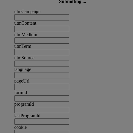
Submitting ...
utmCampaign
utmContent
utmMedium
utmTerm
utmSource
language
pageUrl
formId
programId
lastProgramId
cookie