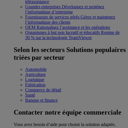
téléassistance
Grandes entreprises
Développez et protégez
l’informatique d’entreprise
Fournisseurs de services gérés
Gérez et maintenez
l’informatique des clients
OEM
Rationalisez l’assistance et les opérations
Organismes à but non lucratif et éducatifs
Remise de
30 % sur la technologie TeamViewer
Selon les secteurs
Solutions populaires
triées par secteur
Automobile
Agriculture
Logistique
Fabrication
Commerce de détail
Santé
Banque et finance
Contacter notre équipe commerciale
Vous avez besoin d’aide pour choisir la solution adaptée,