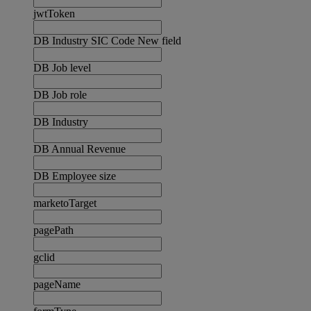
jwtToken
DB Industry SIC Code New field
DB Job level
DB Job role
DB Industry
DB Annual Revenue
DB Employee size
marketoTarget
pagePath
gclid
pageName