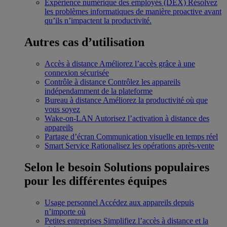
Expérience numérique des employés (DEX)
Résolvez
les problèmes informatiques de manière proactive avant
qu’ils n’impactent la productivité.
Autres cas d’utilisation
Accès à distance
Améliorez l’accès grâce à une
connexion sécurisée
Contrôle à distance
Contrôlez les appareils
indépendamment de la plateforme
Bureau à distance
Améliorez la productivité où que
vous soyez
Wake-on-LAN
Autorisez l’activation à distance des
appareils
Partage d’écran
Communication visuelle en temps réel
Smart Service
Rationalisez les opérations après-vente
Selon le besoin
Solutions populaires
pour les différentes équipes
Usage personnel
Accédez aux appareils depuis
n’importe où
Petites entreprises
Simplifiez l’accès à distance et la