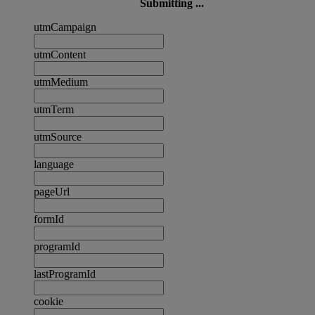
Submitting ...
utmCampaign
utmContent
utmMedium
utmTerm
utmSource
language
pageUrl
formId
programId
lastProgramId
cookie