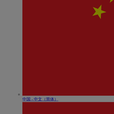
中国 - 中⽂（简体）