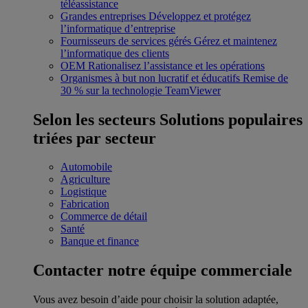
téléassistance
Grandes entreprises
Développez et protégez
l’informatique d’entreprise
Fournisseurs de services gérés
Gérez et maintenez
l’informatique des clients
OEM
Rationalisez l’assistance et les opérations
Organismes à but non lucratif et éducatifs
Remise de
30 % sur la technologie TeamViewer
Selon les secteurs
Solutions populaires
triées par secteur
Automobile
Agriculture
Logistique
Fabrication
Commerce de détail
Santé
Banque et finance
Contacter notre équipe commerciale
Vous avez besoin d’aide pour choisir la solution adaptée,