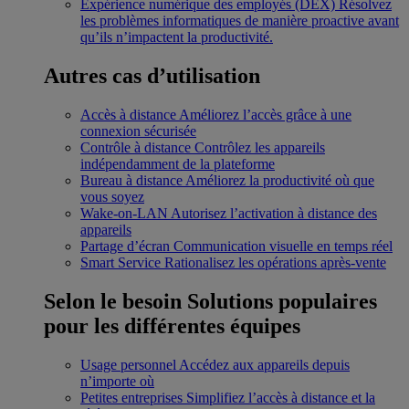
Expérience numérique des employés (DEX)
Résolvez
les problèmes informatiques de manière proactive avant
qu’ils n’impactent la productivité.
Autres cas d’utilisation
Accès à distance
Améliorez l’accès grâce à une
connexion sécurisée
Contrôle à distance
Contrôlez les appareils
indépendamment de la plateforme
Bureau à distance
Améliorez la productivité où que
vous soyez
Wake-on-LAN
Autorisez l’activation à distance des
appareils
Partage d’écran
Communication visuelle en temps réel
Smart Service
Rationalisez les opérations après-vente
Selon le besoin
Solutions populaires
pour les différentes équipes
Usage personnel
Accédez aux appareils depuis
n’importe où
Petites entreprises
Simplifiez l’accès à distance et la