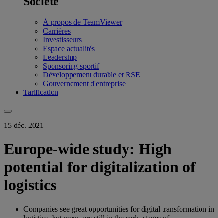
Société
À propos de TeamViewer
Carrières
Investisseurs
Espace actualités
Leadership
Sponsoring sportif
Développement durable et RSE
Gouvernement d'entreprise
Tarification
15 déc. 2021
Europe-wide study: High
potential for digitalization of
logistics
Companies see great opportunities for digital transformation in
logistics, but many are still in the early stages of