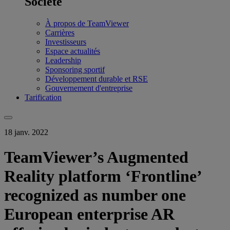
Société
À propos de TeamViewer
Carrières
Investisseurs
Espace actualités
Leadership
Sponsoring sportif
Développement durable et RSE
Gouvernement d'entreprise
Tarification
18 janv. 2022
TeamViewer’s Augmented
Reality platform ‘Frontline’
recognized as number one
European enterprise AR