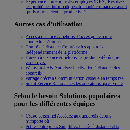
Expérience numérique des employés (DEX)
Résolvez
les problèmes informatiques de manière proactive avant
qu’ils n’impactent la productivité.
Autres cas d’utilisation
Accès à distance
Améliorez l’accès grâce à une
connexion sécurisée
Contrôle à distance
Contrôlez les appareils
indépendamment de la plateforme
Bureau à distance
Améliorez la productivité où que
vous soyez
Wake-on-LAN
Autorisez l’activation à distance des
appareils
Partage d’écran
Communication visuelle en temps réel
Smart Service
Rationalisez les opérations après-vente
Selon le besoin
Solutions populaires
pour les différentes équipes
Usage personnel
Accédez aux appareils depuis
n’importe où
Petites entreprises
Simplifiez l’accès à distance et la