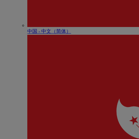
中国 - 中⽂（简体）