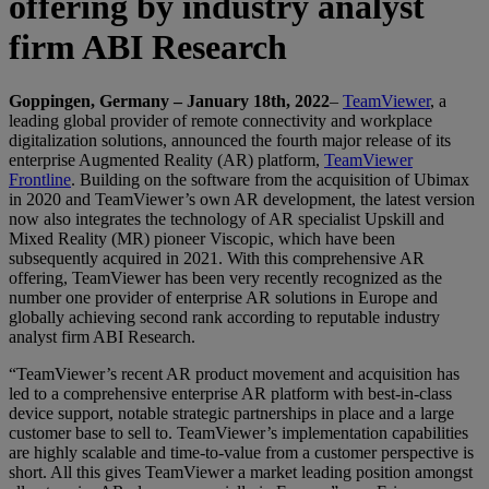
offering by industry analyst
firm ABI Research
Goppingen, Germany – January 18th, 2022
–
TeamViewer
, a
leading global provider of remote connectivity and workplace
digitalization solutions, announced the fourth major release of its
enterprise Augmented Reality (AR) platform,
TeamViewer
Frontline
. Building on the software from the acquisition of Ubimax
in 2020 and TeamViewer’s own AR development, the latest version
now also integrates the technology of AR specialist Upskill and
Mixed Reality (MR) pioneer Viscopic, which have been
subsequently acquired in 2021. With this comprehensive AR
offering, TeamViewer has been very recently recognized as the
number one provider of enterprise AR solutions in Europe and
globally achieving second rank according to reputable industry
analyst firm ABI Research.
“TeamViewer’s recent AR product movement and acquisition has
led to a comprehensive enterprise AR platform with best-in-class
device support, notable strategic partnerships in place and a large
customer base to sell to. TeamViewer’s implementation capabilities
are highly scalable and time-to-value from a customer perspective is
short. All this gives TeamViewer a market leading position amongst