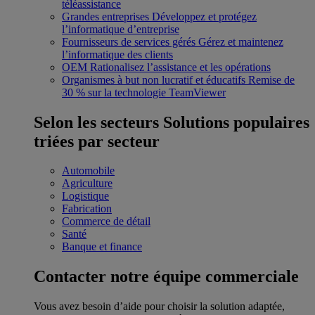
téléassistance
Grandes entreprises
Développez et protégez
l’informatique d’entreprise
Fournisseurs de services gérés
Gérez et maintenez
l’informatique des clients
OEM
Rationalisez l’assistance et les opérations
Organismes à but non lucratif et éducatifs
Remise de
30 % sur la technologie TeamViewer
Selon les secteurs
Solutions populaires
triées par secteur
Automobile
Agriculture
Logistique
Fabrication
Commerce de détail
Santé
Banque et finance
Contacter notre équipe commerciale
Vous avez besoin d’aide pour choisir la solution adaptée,