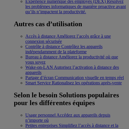
Expérience numérique des employés (DEX)
Résolvez
les problèmes informatiques de manière proactive avant
qu’ils n’impactent la productivité.
Autres cas d’utilisation
Accès à distance
Améliorez l’accès grâce à une
connexion sécurisée
Contrôle à distance
Contrôlez les appareils
indépendamment de la plateforme
Bureau à distance
Améliorez la productivité où que
vous soyez
Wake-on-LAN
Autorisez l’activation à distance des
appareils
Partage d’écran
Communication visuelle en temps réel
Smart Service
Rationalisez les opérations après-vente
Selon le besoin
Solutions populaires
pour les différentes équipes
Usage personnel
Accédez aux appareils depuis
n’importe où
Petites entreprises
Simplifiez l’accès à distance et la