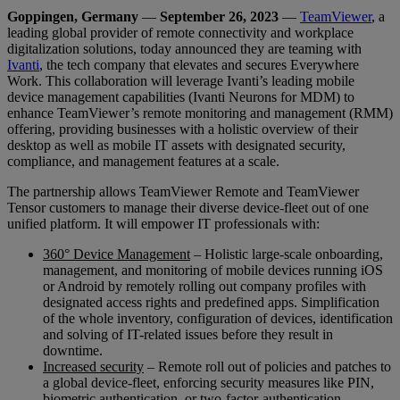
Goppingen, Germany
—
September 26, 2023
—
TeamViewer
, a
leading global provider of remote connectivity and workplace
digitalization solutions, today announced they are teaming with
Ivanti
, the tech company that elevates and secures Everywhere
Work. This collaboration will leverage Ivanti’s leading mobile
device management capabilities (Ivanti Neurons for MDM) to
enhance TeamViewer’s remote monitoring and management (RMM)
offering, providing businesses with a holistic overview of their
desktop as well as mobile IT assets with designated security,
compliance, and management features at a scale.
The partnership allows TeamViewer Remote and TeamViewer
Tensor customers to manage their diverse device-fleet out of one
unified platform. It will empower IT professionals with:
360° Device Management
– Holistic large-scale onboarding,
management, and monitoring of mobile devices running iOS
or Android by remotely rolling out company profiles with
designated access rights and predefined apps. Simplification
of the whole inventory, configuration of devices, identification
and solving of IT-related issues before they result in
downtime.
Increased security
– Remote roll out of policies and patches to
a global device-fleet, enforcing security measures like PIN,
biometric authentication, or two-factor-authentication.