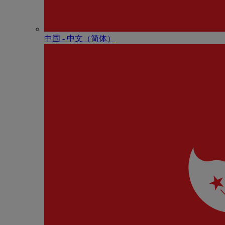
中国 - 中⽂（简体）