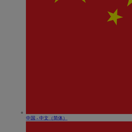
中国 - 中⽂（简体）