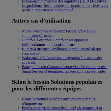
Expérience numérique des employés (DEX)
Résolvez
les problèmes informatiques de manière proactive avant
qu’ils n’impactent la productivité.
Autres cas d’utilisation
Accès à distance
Améliorez l’accès grâce à une
connexion sécurisée
Contrôle à distance
Contrôlez les appareils
indépendamment de la plateforme
Bureau à distance
Améliorez la productivité où que
vous soyez
Wake-on-LAN
Autorisez l’activation à distance des
appareils
Partage d’écran
Communication visuelle en temps réel
Smart Service
Rationalisez les opérations après-vente
Selon le besoin
Solutions populaires
pour les différentes équipes
Usage personnel
Accédez aux appareils depuis
n’importe où
Petites entreprises
Simplifiez l’accès à distance et la