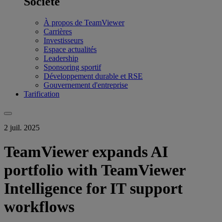
Société
À propos de TeamViewer
Carrières
Investisseurs
Espace actualités
Leadership
Sponsoring sportif
Développement durable et RSE
Gouvernement d'entreprise
Tarification
2 juil. 2025
TeamViewer expands AI
portfolio with TeamViewer
Intelligence for IT support
workflows