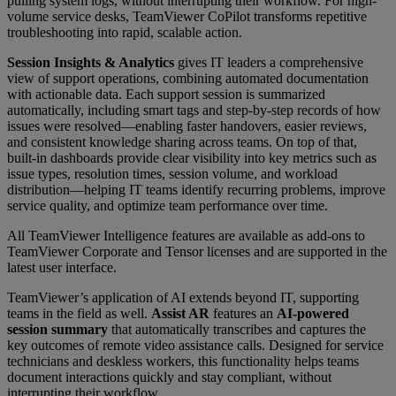
pulling system logs, without interrupting their workflow. For high-
volume service desks, TeamViewer CoPilot transforms repetitive
troubleshooting into rapid, scalable action.
Session Insights & Analytics
gives IT leaders a comprehensive
view of support operations, combining automated documentation
with actionable data. Each support session is summarized
automatically, including smart tags and step-by-step records of how
issues were resolved—enabling faster handovers, easier reviews,
and consistent knowledge sharing across teams. On top of that,
built-in dashboards provide clear visibility into key metrics such as
issue types, resolution times, session volume, and workload
distribution—helping IT teams identify recurring problems, improve
service quality, and optimize team performance over time.
All TeamViewer Intelligence features are available as add-ons to
TeamViewer Corporate and Tensor licenses and are supported in the
latest user interface.
TeamViewer’s application of AI extends beyond IT, supporting
teams in the field as well.
Assist AR
features an
AI-powered
session summary
that automatically transcribes and captures the
key outcomes of remote video assistance calls. Designed for service
technicians and deskless workers, this functionality helps teams
document interactions quickly and stay compliant, without
interrupting their workflow.