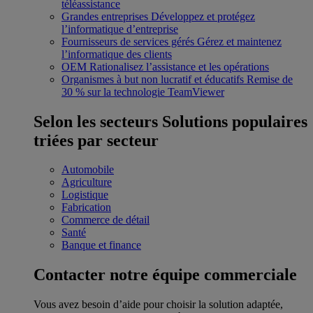
téléassistance
Grandes entreprises
Développez et protégez
l’informatique d’entreprise
Fournisseurs de services gérés
Gérez et maintenez
l’informatique des clients
OEM
Rationalisez l’assistance et les opérations
Organismes à but non lucratif et éducatifs
Remise de
30 % sur la technologie TeamViewer
Selon les secteurs
Solutions populaires
triées par secteur
Automobile
Agriculture
Logistique
Fabrication
Commerce de détail
Santé
Banque et finance
Contacter notre équipe commerciale
Vous avez besoin d’aide pour choisir la solution adaptée,