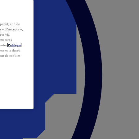
pareil, afin de
ur
« J’accepte »
,
ées via
s mesures
 notre
Politique
iers et la durée
ent de cookies