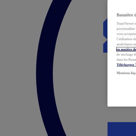
Bannière 
TeamViewer et 
personnaliser 
vous acceptez 
l’utilisation 
analytiques as
en matière de
de stockage d
dans les Para
Téléchargez
Mentions lég