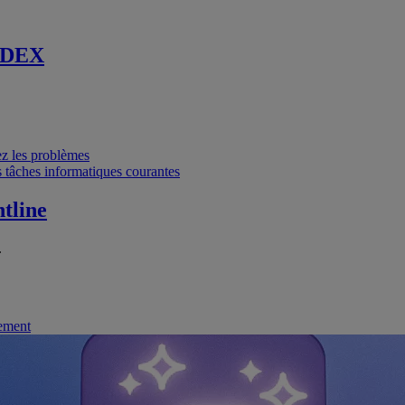
 DEX
vez les problèmes
 tâches informatiques courantes
tline
.
nement