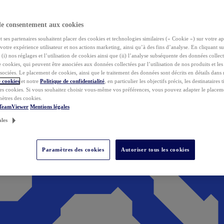
de consentement aux cookies
ses partenaires souhaitent placer des cookies et technologies similaires (« Cookie ») sur votre ap
votre expérience utilisateur et nos actions marketing, ainsi qu’à des fins d’analyse. En cliquant s
(i) nos réglages et l’utilisation de cookies ainsi que (ii) l’analyse subséquente des données collect
de cookies, qui peuvent être associées aux données collectées par l’utilisation de nos produits et le
sociées. Le placement de cookies, ainsi que le traitement des données sont décrits en détails dans
 cookies
et notre
Politique de confidentialité
, en particulier les objectifs précis, les destinataires t
es cookies. Si vous souhaitez choisir vous-même vos préférences, vous pouvez adapter le placem
mètres des cookies.
 TeamViewer
Mentions légales
ales
Paramètres des cookies
Autoriser tous les cookies