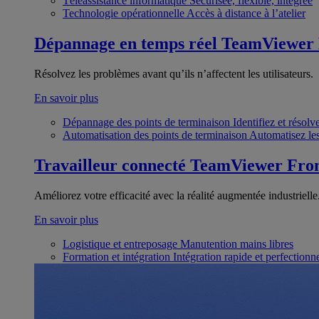
Téléassistance informatique
Sécurisée, flexible, intégrée
Technologie opérationnelle
Accès à distance à l’atelier
Dépannage en temps réel
TeamViewer
Résolvez les problèmes avant qu’ils n’affectent les utilisateurs.
En savoir plus
Dépannage des points de terminaison
Identifiez et résol
Automatisation des points de terminaison
Automatisez les
Travailleur connecté
TeamViewer Fron
Améliorez votre efficacité avec la réalité augmentée industrielle
En savoir plus
Logistique et entreposage
Manutention mains libres
Formation et intégration
Intégration rapide et perfection