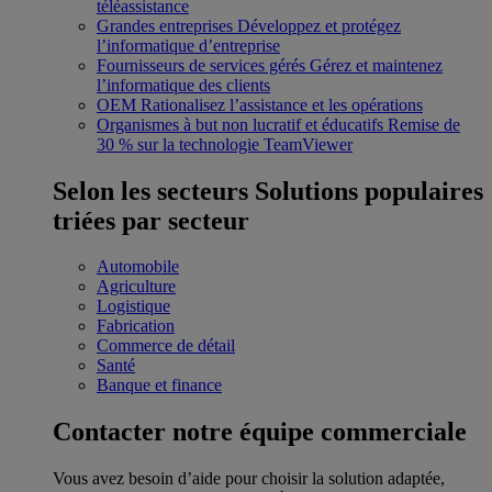
téléassistance
Grandes entreprises
Développez et protégez
l’informatique d’entreprise
Fournisseurs de services gérés
Gérez et maintenez
l’informatique des clients
OEM
Rationalisez l’assistance et les opérations
Organismes à but non lucratif et éducatifs
Remise de
30 % sur la technologie TeamViewer
Selon les secteurs
Solutions populaires
triées par secteur
Automobile
Agriculture
Logistique
Fabrication
Commerce de détail
Santé
Banque et finance
Contacter notre équipe commerciale
Vous avez besoin d’aide pour choisir la solution adaptée,