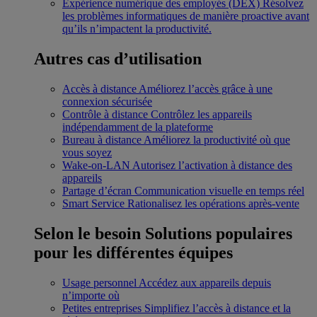
Expérience numérique des employés (DEX)
Résolvez
les problèmes informatiques de manière proactive avant
qu’ils n’impactent la productivité.
Autres cas d’utilisation
Accès à distance
Améliorez l’accès grâce à une
connexion sécurisée
Contrôle à distance
Contrôlez les appareils
indépendamment de la plateforme
Bureau à distance
Améliorez la productivité où que
vous soyez
Wake-on-LAN
Autorisez l’activation à distance des
appareils
Partage d’écran
Communication visuelle en temps réel
Smart Service
Rationalisez les opérations après-vente
Selon le besoin
Solutions populaires
pour les différentes équipes
Usage personnel
Accédez aux appareils depuis
n’importe où
Petites entreprises
Simplifiez l’accès à distance et la