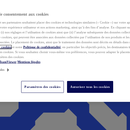
de consentement aux cookies
ses partenaires souhaitent placer des cookies et technologies similaires (« Cookie ») sur votre ap
votre expérience utilisateur et nos actions marketing, ainsi qu’à des fins d’analyse. En cliquant s
(i) nos réglages et l’utilisation de cookies ainsi que (ii) l’analyse subséquente des données collect
de cookies, qui peuvent être associées aux données collectées par l’utilisation de nos produits et le
sociées. Le placement de cookies, ainsi que le traitement des données sont décrits en détails dans
 cookies
et notre
Politique de confidentialité
, en particulier les objectifs précis, les destinataires t
es cookies. Si vous souhaitez choisir vous-même vos préférences, vous pouvez adapter le placem
mètres des cookies.
 TeamViewer
Mentions légales
ales
Paramètres des cookies
Autoriser tous les cookies