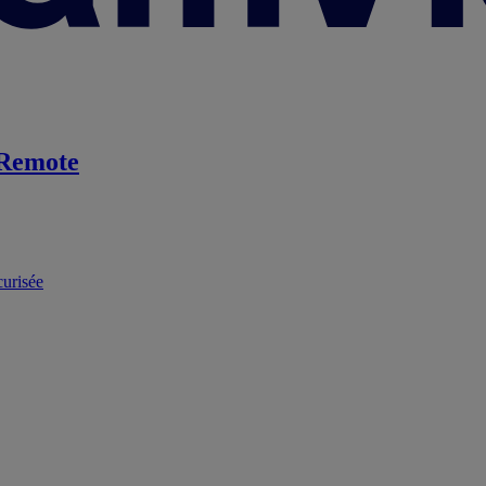
Remote
curisée