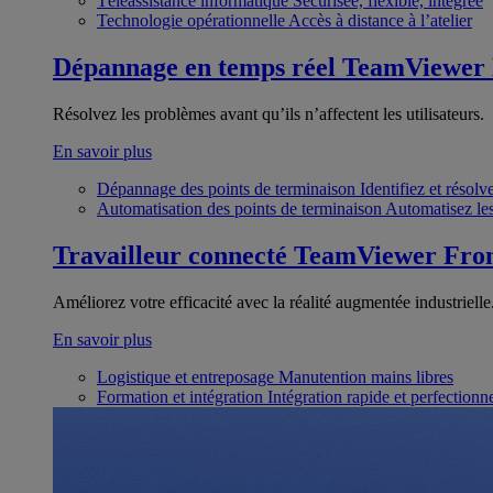
Téléassistance informatique
Sécurisée, flexible, intégrée
Technologie opérationnelle
Accès à distance à l’atelier
Dépannage en temps réel
TeamViewer
Résolvez les problèmes avant qu’ils n’affectent les utilisateurs.
En savoir plus
Dépannage des points de terminaison
Identifiez et résol
Automatisation des points de terminaison
Automatisez les
Travailleur connecté
TeamViewer Fron
Améliorez votre efficacité avec la réalité augmentée industrielle
En savoir plus
Logistique et entreposage
Manutention mains libres
Formation et intégration
Intégration rapide et perfection