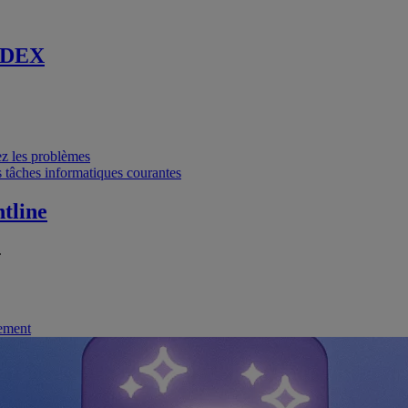
 DEX
vez les problèmes
 tâches informatiques courantes
tline
.
nement