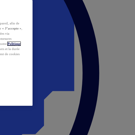
pareil, afin de
ur
« J’accepte »
,
ées via
s mesures
 notre
Politique
iers et la durée
ent de cookies