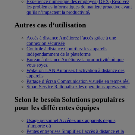
Expérience numérique des employés (DEX)
Résolvez
les problèmes informatiques de manière proactive avant
qu’ils n’impactent la productivité.
Autres cas d’utilisation
Accès à distance
Améliorez l’accès grâce à une
connexion sécurisée
Contrôle à distance
Contrôlez les appareils
indépendamment de la plateforme
Bureau à distance
Améliorez la productivité où que
vous soyez
Wake-on-LAN
Autorisez l’activation à distance des
appareils
Partage d’écran
Communication visuelle en temps réel
Smart Service
Rationalisez les opérations après-vente
Selon le besoin
Solutions populaires
pour les différentes équipes
Usage personnel
Accédez aux appareils depuis
n’importe où
Petites entreprises
Simplifiez l’accès à distance et la