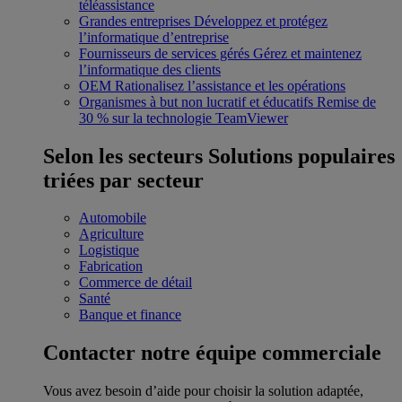
téléassistance
Grandes entreprises
Développez et protégez
l’informatique d’entreprise
Fournisseurs de services gérés
Gérez et maintenez
l’informatique des clients
OEM
Rationalisez l’assistance et les opérations
Organismes à but non lucratif et éducatifs
Remise de
30 % sur la technologie TeamViewer
Selon les secteurs
Solutions populaires
triées par secteur
Automobile
Agriculture
Logistique
Fabrication
Commerce de détail
Santé
Banque et finance
Contacter notre équipe commerciale
Vous avez besoin d’aide pour choisir la solution adaptée,