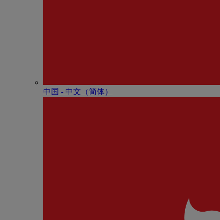
中国 - 中⽂（简体）