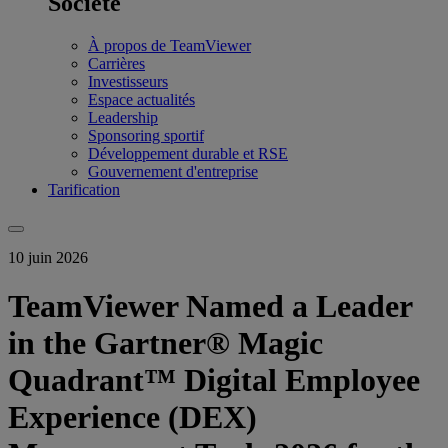
Société
À propos de TeamViewer
Carrières
Investisseurs
Espace actualités
Leadership
Sponsoring sportif
Développement durable et RSE
Gouvernement d'entreprise
Tarification
10 juin 2026
TeamViewer Named a Leader
in the Gartner® Magic
Quadrant™ Digital Employee
Experience (DEX)