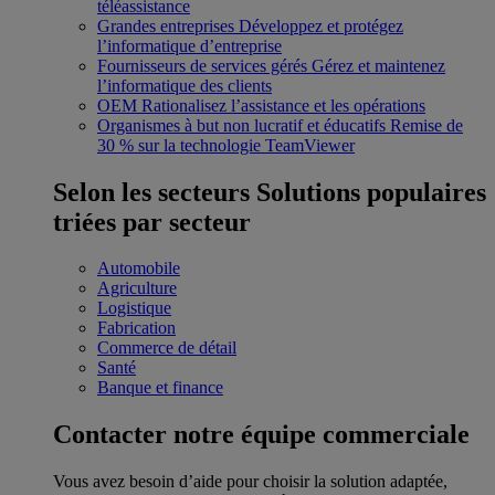
téléassistance
Grandes entreprises
Développez et protégez
l’informatique d’entreprise
Fournisseurs de services gérés
Gérez et maintenez
l’informatique des clients
OEM
Rationalisez l’assistance et les opérations
Organismes à but non lucratif et éducatifs
Remise de
30 % sur la technologie TeamViewer
Selon les secteurs
Solutions populaires
triées par secteur
Automobile
Agriculture
Logistique
Fabrication
Commerce de détail
Santé
Banque et finance
Contacter notre équipe commerciale
Vous avez besoin d’aide pour choisir la solution adaptée,