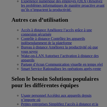
Expérience numérique des employés (DEX)
Résolvez
les problèmes informatiques de manière proactive avant
qu’ils n’impactent la productivité.
Autres cas d’utilisation
Accès à distance
Améliorez l’accès grâce à une
connexion sécurisée
Contrôle à distance
Contrôlez les appareils
indépendamment de la plateforme
Bureau à distance
Améliorez la productivité où que
vous soyez
Wake-on-LAN
Autorisez l’activation à distance des
appareils
Partage d’écran
Communication visuelle en temps réel
Smart Service
Rationalisez les opérations après-vente
Selon le besoin
Solutions populaires
pour les différentes équipes
Usage personnel
Accédez aux appareils depuis
n’importe où
Petites entreprises
Simplifiez l’accès à distance et la