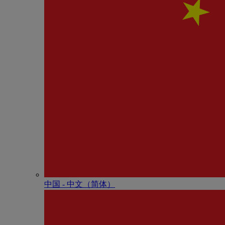
中国 - 中⽂（简体）