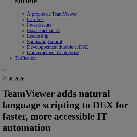
Société
À propos de TeamViewer
Carrières
Investisseurs
Espace actualités
Leadership
Sponsoring sportif
Développement durable et RSE
Gouvernement d'entreprise
Tarification
7 juil. 2026
TeamViewer adds natural
language scripting to DEX for
faster, more accessible IT
automation