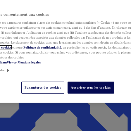
de consentement aux cookies
ses partenaires souhaitent placer des cookies et technologies similaires (« Cookie ») sur votre ap
votre expérience utilisateur et nos actions marketing, ainsi qu’à des fins d’analyse. En cliquant s
(i) nos réglages et l’utilisation de cookies ainsi que (ii) l’analyse subséquente des données collect
de cookies, qui peuvent être associées aux données collectées par l’utilisation de nos produits et le
sociées. Le placement de cookies, ainsi que le traitement des données sont décrits en détails dans
 cookies
et notre
Politique de confidentialité
, en particulier les objectifs précis, les destinataires t
es cookies. Si vous souhaitez choisir vous-même vos préférences, vous pouvez adapter le placem
mètres des cookies.
 TeamViewer
Mentions légales
ales
Paramètres des cookies
Autoriser tous les cookies