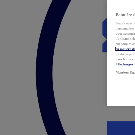
Bannière 
TeamViewer et 
personnaliser 
vous acceptez 
l’utilisation 
analytiques as
en matière de
de stockage d
dans les Para
Téléchargez
Mentions lég