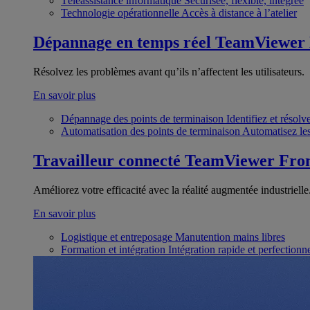
Téléassistance informatique
Sécurisée, flexible, intégrée
Technologie opérationnelle
Accès à distance à l’atelier
Dépannage en temps réel
TeamViewer
Résolvez les problèmes avant qu’ils n’affectent les utilisateurs.
En savoir plus
Dépannage des points de terminaison
Identifiez et résol
Automatisation des points de terminaison
Automatisez les
Travailleur connecté
TeamViewer Fron
Améliorez votre efficacité avec la réalité augmentée industrielle
En savoir plus
Logistique et entreposage
Manutention mains libres
Formation et intégration
Intégration rapide et perfection