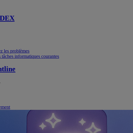
 DEX
vez les problèmes
 tâches informatiques courantes
tline
.
nement