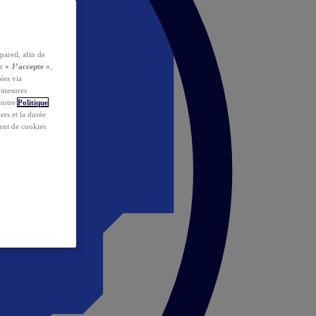
pareil, afin de
ur
« J’accepte »
,
ées via
s mesures
 notre
Politique
iers et la durée
ent de cookies