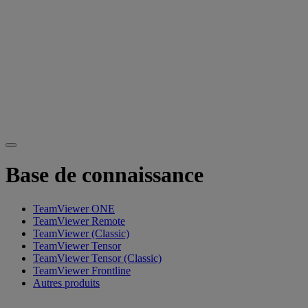
Base de connaissance
TeamViewer ONE
TeamViewer Remote
TeamViewer (Classic)
TeamViewer Tensor
TeamViewer Tensor (Classic)
TeamViewer Frontline
Autres produits