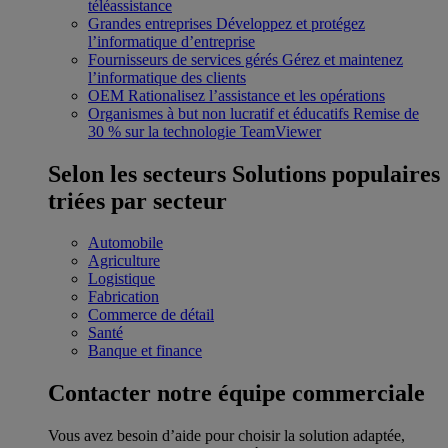
téléassistance
Grandes entreprises
Développez et protégez
l’informatique d’entreprise
Fournisseurs de services gérés
Gérez et maintenez
l’informatique des clients
OEM
Rationalisez l’assistance et les opérations
Organismes à but non lucratif et éducatifs
Remise de
30 % sur la technologie TeamViewer
Selon les secteurs
Solutions populaires
triées par secteur
Automobile
Agriculture
Logistique
Fabrication
Commerce de détail
Santé
Banque et finance
Contacter notre équipe commerciale
Vous avez besoin d’aide pour choisir la solution adaptée,