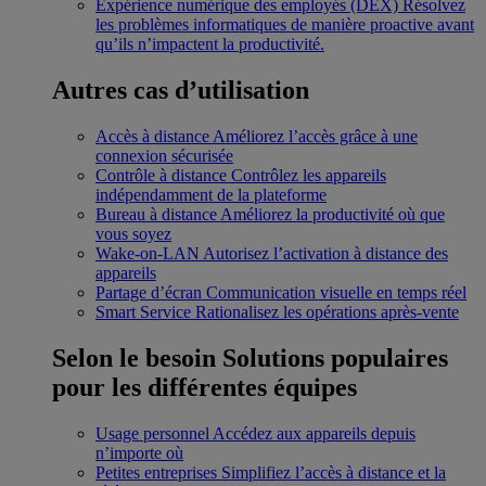
Expérience numérique des employés (DEX)
Résolvez
les problèmes informatiques de manière proactive avant
qu’ils n’impactent la productivité.
Autres cas d’utilisation
Accès à distance
Améliorez l’accès grâce à une
connexion sécurisée
Contrôle à distance
Contrôlez les appareils
indépendamment de la plateforme
Bureau à distance
Améliorez la productivité où que
vous soyez
Wake-on-LAN
Autorisez l’activation à distance des
appareils
Partage d’écran
Communication visuelle en temps réel
Smart Service
Rationalisez les opérations après-vente
Selon le besoin
Solutions populaires
pour les différentes équipes
Usage personnel
Accédez aux appareils depuis
n’importe où
Petites entreprises
Simplifiez l’accès à distance et la