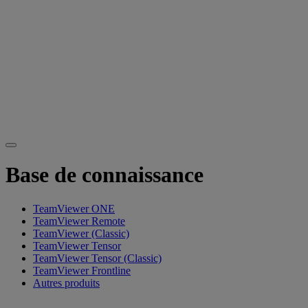
Base de connaissance
TeamViewer ONE
TeamViewer Remote
TeamViewer (Classic)
TeamViewer Tensor
TeamViewer Tensor (Classic)
TeamViewer Frontline
Autres produits