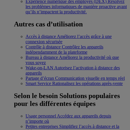
Expérience numérique des employés (DEX)
Résolvez
les problèmes informatiques de manière proactive avant
qu’ils n’impactent la productivité.
Autres cas d’utilisation
Accès à distance
Améliorez l’accès grâce à une
connexion sécurisée
Contrôle à distance
Contrôlez les appareils
indépendamment de la plateforme
Bureau à distance
Améliorez la productivité où que
vous soyez
Wake-on-LAN
Autorisez l’activation à distance des
appareils
Partage d’écran
Communication visuelle en temps réel
Smart Service
Rationalisez les opérations après-vente
Selon le besoin
Solutions populaires
pour les différentes équipes
Usage personnel
Accédez aux appareils depuis
n’importe où
Petites entreprises
Simplifiez l’accès à distance et la