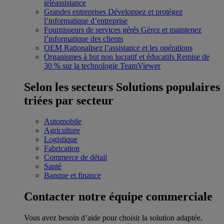
téléassistance
Grandes entreprises
Développez et protégez
l’informatique d’entreprise
Fournisseurs de services gérés
Gérez et maintenez
l’informatique des clients
OEM
Rationalisez l’assistance et les opérations
Organismes à but non lucratif et éducatifs
Remise de
30 % sur la technologie TeamViewer
Selon les secteurs
Solutions populaires
triées par secteur
Automobile
Agriculture
Logistique
Fabrication
Commerce de détail
Santé
Banque et finance
Contacter notre équipe commerciale
Vous avez besoin d’aide pour choisir la solution adaptée,