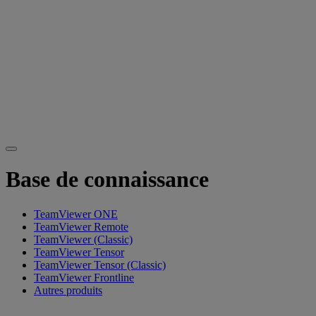
Base de connaissance
TeamViewer ONE
TeamViewer Remote
TeamViewer (Classic)
TeamViewer Tensor
TeamViewer Tensor (Classic)
TeamViewer Frontline
Autres produits