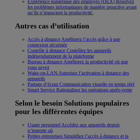
Expérience numérique des employés (DEX)
Résolvez
les problèmes informatiques de manière proactive avant
qu’ils n’impactent la productivité.
Autres cas d’utilisation
Accès à distance
Améliorez l’accès grâce à une
connexion sécurisée
Contrôle à distance
Contrôlez les appareils
indépendamment de la plateforme
Bureau à distance
Améliorez la productivité où que
vous soyez
Wake-on-LAN
Autorisez l’activation à distance des
appareils
Partage d’écran
Communication visuelle en temps réel
Smart Service
Rationalisez les opérations après-vente
Selon le besoin
Solutions populaires
pour les différentes équipes
Usage personnel
Accédez aux appareils depuis
n’importe où
Petites entreprises
Simplifiez l’accès à distance et la