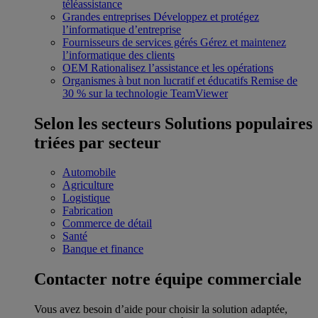
téléassistance
Grandes entreprises
Développez et protégez
l’informatique d’entreprise
Fournisseurs de services gérés
Gérez et maintenez
l’informatique des clients
OEM
Rationalisez l’assistance et les opérations
Organismes à but non lucratif et éducatifs
Remise de
30 % sur la technologie TeamViewer
Selon les secteurs
Solutions populaires
triées par secteur
Automobile
Agriculture
Logistique
Fabrication
Commerce de détail
Santé
Banque et finance
Contacter notre équipe commerciale
Vous avez besoin d’aide pour choisir la solution adaptée,