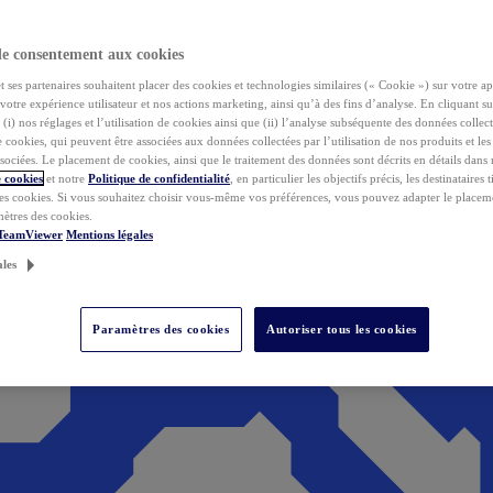
de consentement aux cookies
ses partenaires souhaitent placer des cookies et technologies similaires (« Cookie ») sur votre ap
votre expérience utilisateur et nos actions marketing, ainsi qu’à des fins d’analyse. En cliquant s
(i) nos réglages et l’utilisation de cookies ainsi que (ii) l’analyse subséquente des données collect
de cookies, qui peuvent être associées aux données collectées par l’utilisation de nos produits et le
sociées. Le placement de cookies, ainsi que le traitement des données sont décrits en détails dans
 cookies
et notre
Politique de confidentialité
, en particulier les objectifs précis, les destinataires t
es cookies. Si vous souhaitez choisir vous-même vos préférences, vous pouvez adapter le placem
mètres des cookies.
 TeamViewer
Mentions légales
ales
Paramètres des cookies
Autoriser tous les cookies