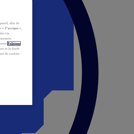
pareil, afin de
ur
« J’accepte »
,
ées via
s mesures
 notre
Politique
iers et la durée
ent de cookies