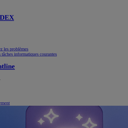
 DEX
vez les problèmes
 tâches informatiques courantes
tline
.
nement