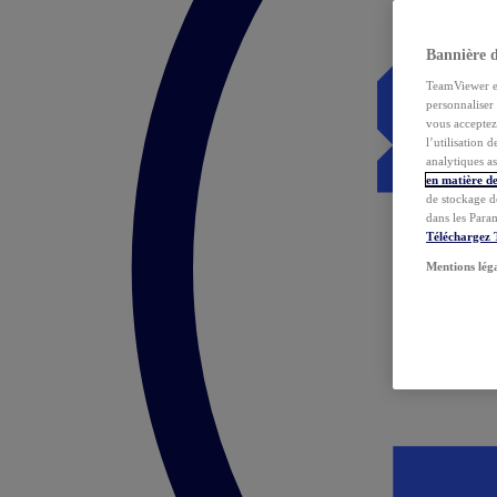
Bannière 
TeamViewer et 
personnaliser 
vous acceptez 
l’utilisation 
analytiques as
en matière de
de stockage d
dans les Para
Téléchargez
Mentions lég