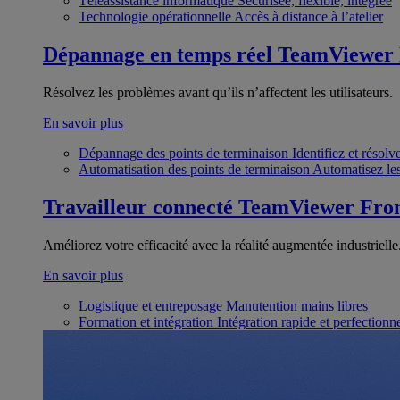
Téléassistance informatique
Sécurisée, flexible, intégrée
Technologie opérationnelle
Accès à distance à l’atelier
Dépannage en temps réel
TeamViewer
Résolvez les problèmes avant qu’ils n’affectent les utilisateurs.
En savoir plus
Dépannage des points de terminaison
Identifiez et résol
Automatisation des points de terminaison
Automatisez les
Travailleur connecté
TeamViewer Fron
Améliorez votre efficacité avec la réalité augmentée industrielle
En savoir plus
Logistique et entreposage
Manutention mains libres
Formation et intégration
Intégration rapide et perfection