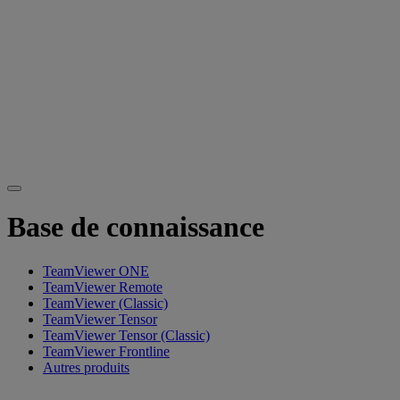
Base de connaissance
TeamViewer ONE
TeamViewer Remote
TeamViewer (Classic)
TeamViewer Tensor
TeamViewer Tensor (Classic)
TeamViewer Frontline
Autres produits