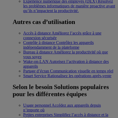
Expérience numérique des employés (DEX)
Résolvez
les problèmes informatiques de manière proactive avant
qu’ils n’impactent la productivité.
Autres cas d’utilisation
Accès à distance
Améliorez l’accès grâce à une
connexion sécurisée
Contrôle à distance
Contrôlez les appareils
indépendamment de la plateforme
Bureau à distance
Améliorez la productivité où que
vous soyez
Wake-on-LAN
Autorisez l’activation à distance des
appareils
Partage d’écran
Communication visuelle en temps réel
Smart Service
Rationalisez les opérations après-vente
Selon le besoin
Solutions populaires
pour les différentes équipes
Usage personnel
Accédez aux appareils depuis
n’importe où
Petites entreprises
Simplifiez l’accès à distance et la