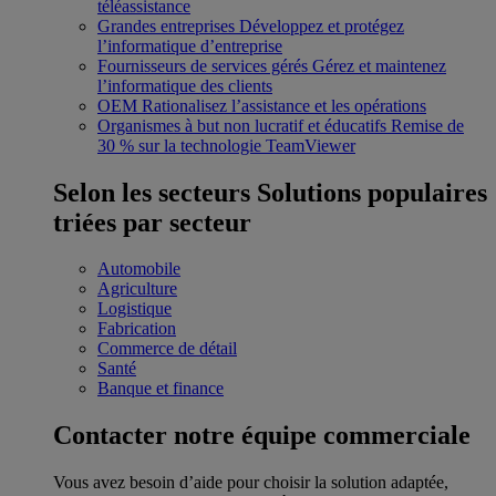
téléassistance
Grandes entreprises
Développez et protégez
l’informatique d’entreprise
Fournisseurs de services gérés
Gérez et maintenez
l’informatique des clients
OEM
Rationalisez l’assistance et les opérations
Organismes à but non lucratif et éducatifs
Remise de
30 % sur la technologie TeamViewer
Selon les secteurs
Solutions populaires
triées par secteur
Automobile
Agriculture
Logistique
Fabrication
Commerce de détail
Santé
Banque et finance
Contacter notre équipe commerciale
Vous avez besoin d’aide pour choisir la solution adaptée,