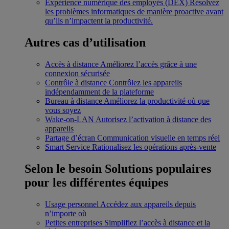
Expérience numérique des employés (DEX)
Résolvez
les problèmes informatiques de manière proactive avant
qu’ils n’impactent la productivité.
Autres cas d’utilisation
Accès à distance
Améliorez l’accès grâce à une
connexion sécurisée
Contrôle à distance
Contrôlez les appareils
indépendamment de la plateforme
Bureau à distance
Améliorez la productivité où que
vous soyez
Wake-on-LAN
Autorisez l’activation à distance des
appareils
Partage d’écran
Communication visuelle en temps réel
Smart Service
Rationalisez les opérations après-vente
Selon le besoin
Solutions populaires
pour les différentes équipes
Usage personnel
Accédez aux appareils depuis
n’importe où
Petites entreprises
Simplifiez l’accès à distance et la