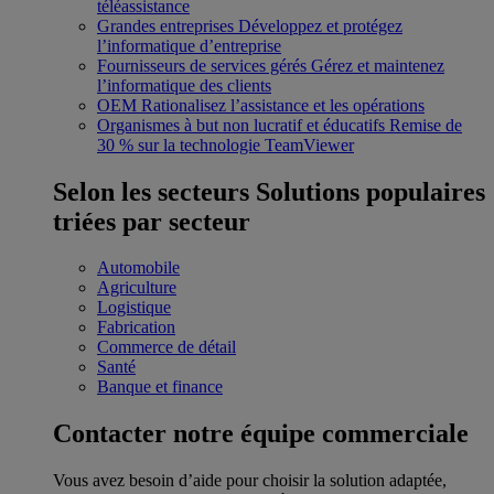
téléassistance
Grandes entreprises
Développez et protégez
l’informatique d’entreprise
Fournisseurs de services gérés
Gérez et maintenez
l’informatique des clients
OEM
Rationalisez l’assistance et les opérations
Organismes à but non lucratif et éducatifs
Remise de
30 % sur la technologie TeamViewer
Selon les secteurs
Solutions populaires
triées par secteur
Automobile
Agriculture
Logistique
Fabrication
Commerce de détail
Santé
Banque et finance
Contacter notre équipe commerciale
Vous avez besoin d’aide pour choisir la solution adaptée,