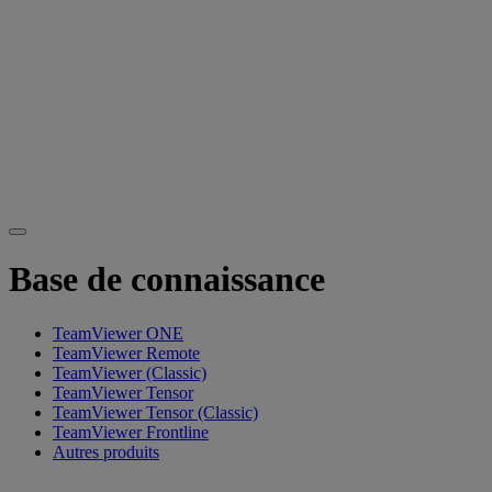
Base de connaissance
TeamViewer ONE
TeamViewer Remote
TeamViewer (Classic)
TeamViewer Tensor
TeamViewer Tensor (Classic)
TeamViewer Frontline
Autres produits