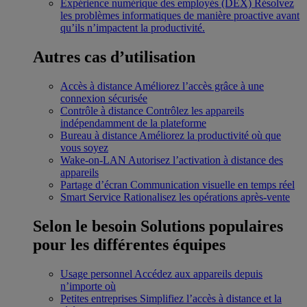
Expérience numérique des employés (DEX)
Résolvez
les problèmes informatiques de manière proactive avant
qu’ils n’impactent la productivité.
Autres cas d’utilisation
Accès à distance
Améliorez l’accès grâce à une
connexion sécurisée
Contrôle à distance
Contrôlez les appareils
indépendamment de la plateforme
Bureau à distance
Améliorez la productivité où que
vous soyez
Wake-on-LAN
Autorisez l’activation à distance des
appareils
Partage d’écran
Communication visuelle en temps réel
Smart Service
Rationalisez les opérations après-vente
Selon le besoin
Solutions populaires
pour les différentes équipes
Usage personnel
Accédez aux appareils depuis
n’importe où
Petites entreprises
Simplifiez l’accès à distance et la