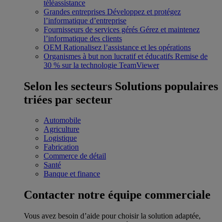
téléassistance
Grandes entreprises
Développez et protégez
l’informatique d’entreprise
Fournisseurs de services gérés
Gérez et maintenez
l’informatique des clients
OEM
Rationalisez l’assistance et les opérations
Organismes à but non lucratif et éducatifs
Remise de
30 % sur la technologie TeamViewer
Selon les secteurs
Solutions populaires
triées par secteur
Automobile
Agriculture
Logistique
Fabrication
Commerce de détail
Santé
Banque et finance
Contacter notre équipe commerciale
Vous avez besoin d’aide pour choisir la solution adaptée,