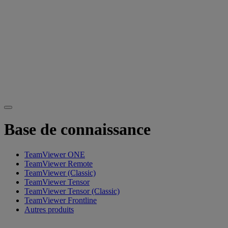
Base de connaissance
TeamViewer ONE
TeamViewer Remote
TeamViewer (Classic)
TeamViewer Tensor
TeamViewer Tensor (Classic)
TeamViewer Frontline
Autres produits