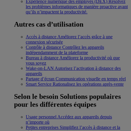
Expérience numérique des employés (DEX)
Résolvez
les problèmes informatiques de manière proactive avant
qu’ils n’impactent la productivité.
Autres cas d’utilisation
Accès à distance
Améliorez l’accès grâce à une
connexion sécurisée
Contrôle à distance
Contrôlez les appareils
indépendamment de la plateforme
Bureau à distance
Améliorez la productivité où que
vous soyez
Wake-on-LAN
Autorisez l’activation à distance des
appareils
Partage d’écran
Communication visuelle en temps réel
Smart Service
Rationalisez les opérations après-vente
Selon le besoin
Solutions populaires
pour les différentes équipes
Usage personnel
Accédez aux appareils depuis
n’importe où
Petites entreprises
Simplifiez l’accès à distance et la