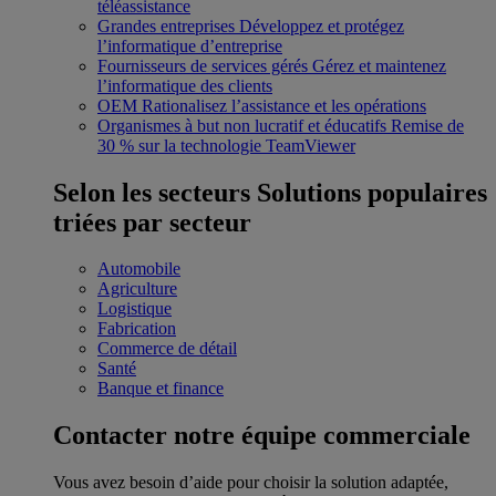
téléassistance
Grandes entreprises
Développez et protégez
l’informatique d’entreprise
Fournisseurs de services gérés
Gérez et maintenez
l’informatique des clients
OEM
Rationalisez l’assistance et les opérations
Organismes à but non lucratif et éducatifs
Remise de
30 % sur la technologie TeamViewer
Selon les secteurs
Solutions populaires
triées par secteur
Automobile
Agriculture
Logistique
Fabrication
Commerce de détail
Santé
Banque et finance
Contacter notre équipe commerciale
Vous avez besoin d’aide pour choisir la solution adaptée,