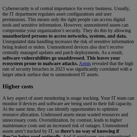
Cybersecurity is of central importance for every business. Usually,
the IT department regulates asset configurations and user
permissions. This means only the right people can access digital
tools and sensitive information. However, unmonitored assets can
compromise your organization’s security. They do this by allowing
unauthorized persons to access networks, systems, and data.
Unregulated data handling increases the risk of sensitive information
being leaked or stolen. Unmonitored devices also don’t receive
centrally managed updates and patch deployments. As a result,
software vulnerabilities go unaddressed. This leaves your
ecosystem prone to malware attacks.
Armis
revealed that the high
rate of security breaches in 2023 was significantly correlated with a
larger attack surface due to unmonitored IT assets.
Higher costs
A key aspect of asset monitoring is usage tracking. Your IT team can
monitor if devices and software are being used to their full capacity.
At the same time, they can identify opportunities to optimize
resource allocation. Underused assets mean wasted resources and
unnecessary costs. Overutilization, by contrast, leads to higher
maintenance costs and an increased risk of outages. Unmonitored
assets aren’t tracked by IT, so
there’s no way of knowing if
they’re being used optimally.
And if employees use unmonitored