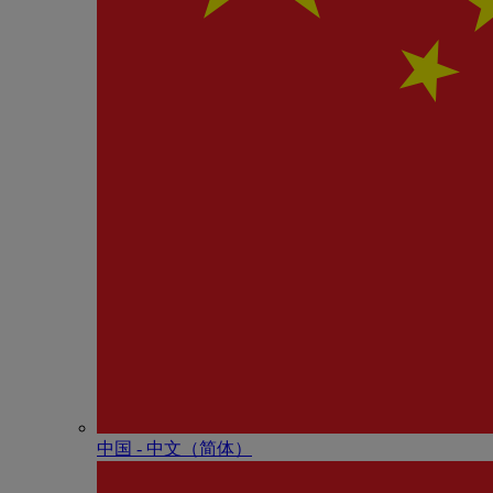
中国 - 中⽂（简体）