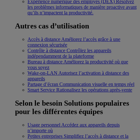
Expérience numérique des employés (DEX)
Résolvez
les problèmes informatiques de manière proactive avant
qu’ils n’impactent la productivité.
Autres cas d’utilisation
Accès à distance
Améliorez l’accès grâce à une
connexion sécurisée
Contrôle à distance
Contrôlez les appareils
indépendamment de la plateforme
Bureau à distance
Améliorez la productivité où que
vous soyez
Wake-on-LAN
Autorisez l’activation à distance des
appareils
Partage d’écran
Communication visuelle en temps réel
Smart Service
Rationalisez les opérations après-vente
Selon le besoin
Solutions populaires
pour les différentes équipes
Usage personnel
Accédez aux appareils depuis
n’importe où
Petites entreprises
Simplifiez l’accès à distance et la