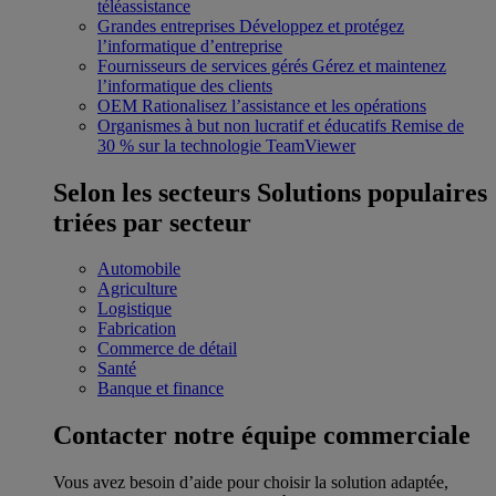
téléassistance
Grandes entreprises
Développez et protégez
l’informatique d’entreprise
Fournisseurs de services gérés
Gérez et maintenez
l’informatique des clients
OEM
Rationalisez l’assistance et les opérations
Organismes à but non lucratif et éducatifs
Remise de
30 % sur la technologie TeamViewer
Selon les secteurs
Solutions populaires
triées par secteur
Automobile
Agriculture
Logistique
Fabrication
Commerce de détail
Santé
Banque et finance
Contacter notre équipe commerciale
Vous avez besoin d’aide pour choisir la solution adaptée,