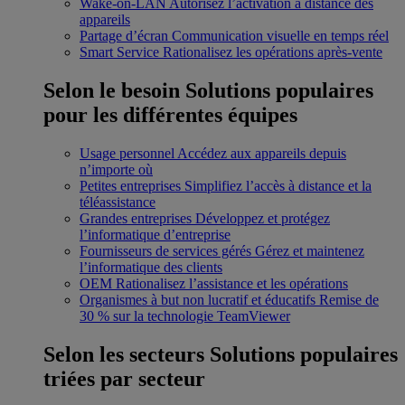
Wake-on-LAN
Autorisez l’activation à distance des
appareils
Partage d’écran
Communication visuelle en temps réel
Smart Service
Rationalisez les opérations après-vente
Selon le besoin
Solutions populaires
pour les différentes équipes
Usage personnel
Accédez aux appareils depuis
n’importe où
Petites entreprises
Simplifiez l’accès à distance et la
téléassistance
Grandes entreprises
Développez et protégez
l’informatique d’entreprise
Fournisseurs de services gérés
Gérez et maintenez
l’informatique des clients
OEM
Rationalisez l’assistance et les opérations
Organismes à but non lucratif et éducatifs
Remise de
30 % sur la technologie TeamViewer
Selon les secteurs
Solutions populaires
triées par secteur