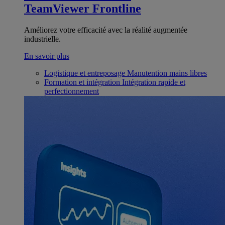
TeamViewer Frontline
Améliorez votre efficacité avec la réalité augmentée
industrielle.
En savoir plus
Logistique et entreposage
Manutention mains libres
Formation et intégration
Intégration rapide et
perfectionnement