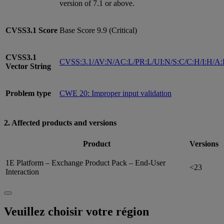
version of 7.1 or above.
CVSS3.1
Score
Base Score 9.9 (Critical)
CVSS3.1
CVSS:3.1/AV:N/AC:L/PR:L/UI:N/S:C/C:H/I:H/A
Vector String
Problem type
CWE 20: Improper input validation
2. Affected products and versions
Product
Versions
1E Platform – Exchange Product Pack – End-User
<23
Interaction
Veuillez choisir votre région