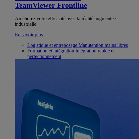
TeamViewer Frontline
Améliorez votre efficacité avec la réalité augmentée
industrielle.
En savoir plus
Logistique et entreposage
Manutention mains libres
Formation et intégration
Intégration rapide et
perfectionnement