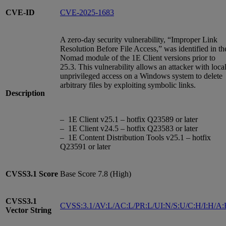
CVE-ID
CVE-2025-1683
A zero-day security vulnerability, “Improper Link
Resolution Before File Access,” was identified in th
Nomad module of the 1E Client versions prior to
25.3. This vulnerability allows an attacker with local
unprivileged access on a Windows system to delete
arbitrary files by exploiting symbolic links.
Description
– 1E Client v25.1 – hotfix Q23589 or later
– 1E Client v24.5 – hotfix Q23583 or later
– 1E Content Distribution Tools v25.1 – hotfix
Q23591 or later
CVSS3.1
Score
Base Score 7.8 (High)
CVSS3.1
CVSS:3.1/AV:L/AC:L/PR:L/UI:N/S:U/C:H/I:H/A
Vector String