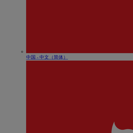
中国 - 中⽂（简体）