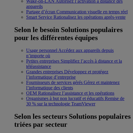
Wake-on-LAN
Autorisez l’activation à distance des
appareils
Partage d’écran
Communication visuelle en temps réel
Smart Service
Rationalisez les opérations après-vente
Selon le besoin
Solutions populaires
pour les différentes équipes
Usage personnel
Accédez aux appareils depuis
n’importe où
Petites entreprises
Simplifiez l’accès à distance et la
téléassistance
Grandes entreprises
Développez et protégez
l’informatique d’entreprise
Fournisseurs de services gérés
Gérez et maintenez
l’informatique des clients
OEM
Rationalisez l’assistance et les opérations
Organismes à but non lucratif et éducatifs
Remise de
30 % sur la technologie TeamViewer
Selon les secteurs
Solutions populaires
triées par secteur