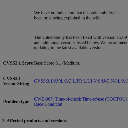
We have no indication that this vulnerability has
been or is being exploited in the wild.
The vulnerability has been fixed with version 15.69
and additional versions listed below. We recommen
updating to the latest available version.
CVSS3.1
Score
Base Score 6.1 (Medium)
CVSS3.1
CVSS:3.1/AV:L/AC:L/PR:L/UI:N/S:U/C:N/I:L/A:
Vector String
CWE-367: Time-of-check Time-of-use (TOCTOU)
Problem type
Race Condition
3. Affected products and versions