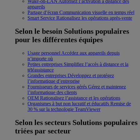
Wake-on-LAN
Autorisez l’activation à distance des
appareils
Partage d’écran
Communication visuelle en temps réel
Smart Service
Rationalisez les opérations après-vente
Selon le besoin
Solutions populaires
pour les différentes équipes
Usage personnel
Accédez aux appareils depuis
n’importe où
Petites entreprises
Simplifiez l’accès à distance et la
téléassistance
Grandes entreprises
Développez et protégez
l’informatique d’entreprise
Fournisseurs de services gérés
Gérez et maintenez
l’informatique des clients
OEM
Rationalisez l’assistance et les opérations
Organismes à but non lucratif et éducatifs
Remise de
30 % sur la technologie TeamViewer
Selon les secteurs
Solutions populaires
triées par secteur