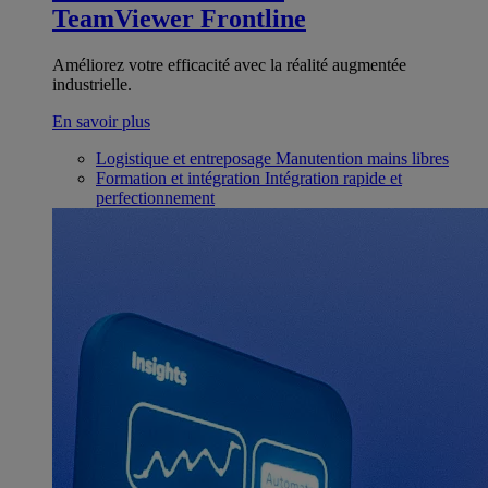
TeamViewer Frontline
Améliorez votre efficacité avec la réalité augmentée
industrielle.
En savoir plus
Logistique et entreposage
Manutention mains libres
Formation et intégration
Intégration rapide et
perfectionnement