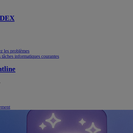
 DEX
vez les problèmes
 tâches informatiques courantes
tline
.
nement