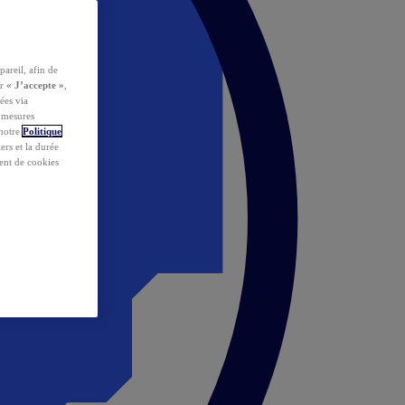
pareil, afin de
ur
« J’accepte »
,
ées via
s mesures
 notre
Politique
iers et la durée
ent de cookies