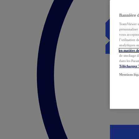
Bannière 
TeamViewer et 
personnaliser 
vous acceptez 
l’utilisation 
analytiques as
en matière de
de stockage d
dans les Para
Téléchargez
Mentions lég