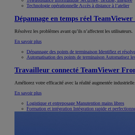
Téléassistance informatique
Sécurisée, flexible, intégrée
Technologie opérationnelle
Accès à distance à l’atelier
Dépannage en temps réel
TeamViewer
Résolvez les problèmes avant qu’ils n’affectent les utilisateurs.
En savoir plus
Dépannage des points de terminaison
Identifiez et résol
Automatisation des points de terminaison
Automatisez les
Travailleur connecté
TeamViewer Fron
Améliorez votre efficacité avec la réalité augmentée industrielle
En savoir plus
Logistique et entreposage
Manutention mains libres
Formation et intégration
Intégration rapide et perfection