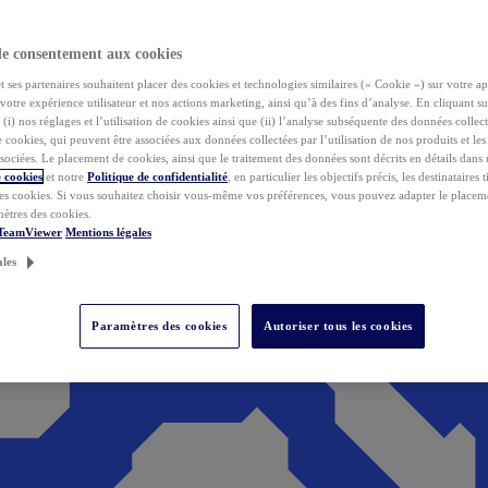
de consentement aux cookies
ses partenaires souhaitent placer des cookies et technologies similaires (« Cookie ») sur votre ap
votre expérience utilisateur et nos actions marketing, ainsi qu’à des fins d’analyse. En cliquant s
(i) nos réglages et l’utilisation de cookies ainsi que (ii) l’analyse subséquente des données collect
de cookies, qui peuvent être associées aux données collectées par l’utilisation de nos produits et le
sociées. Le placement de cookies, ainsi que le traitement des données sont décrits en détails dans
 cookies
et notre
Politique de confidentialité
, en particulier les objectifs précis, les destinataires t
es cookies. Si vous souhaitez choisir vous-même vos préférences, vous pouvez adapter le placem
mètres des cookies.
 TeamViewer
Mentions légales
ales
Paramètres des cookies
Autoriser tous les cookies