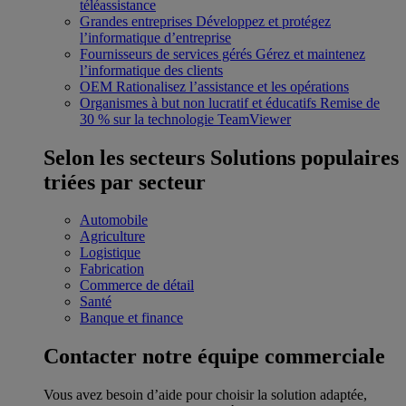
téléassistance
Grandes entreprises
Développez et protégez
l’informatique d’entreprise
Fournisseurs de services gérés
Gérez et maintenez
l’informatique des clients
OEM
Rationalisez l’assistance et les opérations
Organismes à but non lucratif et éducatifs
Remise de
30 % sur la technologie TeamViewer
Selon les secteurs
Solutions populaires
triées par secteur
Automobile
Agriculture
Logistique
Fabrication
Commerce de détail
Santé
Banque et finance
Contacter notre équipe commerciale
Vous avez besoin d’aide pour choisir la solution adaptée,