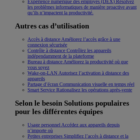
Expérience numérique des employés (DEX)
Résolvez
les problèmes informatiques de manière proactive avant
qu’ils n’impactent la productivité.
Autres cas d’utilisation
Accès à distance
Améliorez l’accès grâce à une
connexion sécurisée
Contrôle à distance
Contrôlez les appareils
indépendamment de la plateforme
Bureau à distance
Améliorez la productivité où que
vous soyez
Wake-on-LAN
Autorisez l’activation à distance des
appareils
Partage d’écran
Communication visuelle en temps réel
Smart Service
Rationalisez les opérations après-vente
Selon le besoin
Solutions populaires
pour les différentes équipes
Usage personnel
Accédez aux appareils depuis
n’importe où
Petites entreprises
Simplifiez l’accès à distance et la