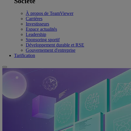
Société
À propos de TeamViewer
Carrières
Investisseurs
Espace actualités
Leadership
Sponsoring sportif
Développement durable et RSE
Gouvernement d'entreprise
Tarification