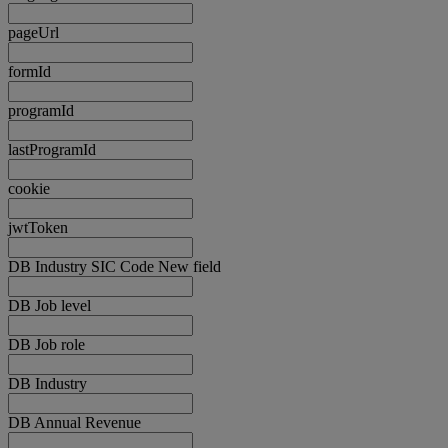
pageUrl
formId
programId
lastProgramId
cookie
jwtToken
DB Industry SIC Code New field
DB Job level
DB Job role
DB Industry
DB Annual Revenue