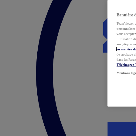
Bannière 
TeamViewer et 
personnaliser 
vous acceptez 
l’utilisation 
analytiques as
en matière de
de stockage d
dans les Para
Téléchargez
Mentions lég