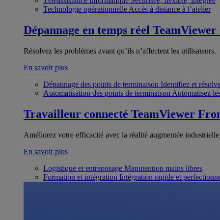
Téléassistance informatique
Sécurisée, flexible, intégrée
Technologie opérationnelle
Accès à distance à l’atelier
Dépannage en temps réel
TeamViewer
Résolvez les problèmes avant qu’ils n’affectent les utilisateurs.
En savoir plus
Dépannage des points de terminaison
Identifiez et résol
Automatisation des points de terminaison
Automatisez les
Travailleur connecté
TeamViewer Fron
Améliorez votre efficacité avec la réalité augmentée industrielle
En savoir plus
Logistique et entreposage
Manutention mains libres
Formation et intégration
Intégration rapide et perfection