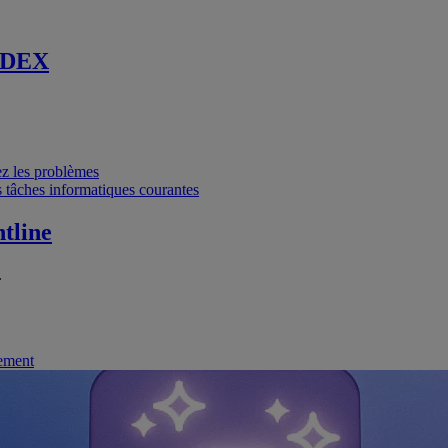
 DEX
vez les problèmes
 tâches informatiques courantes
tline
.
nement