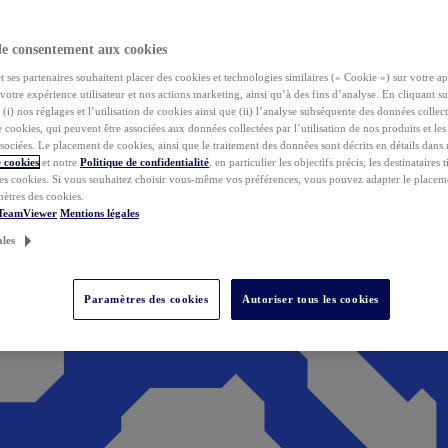
de consentement aux cookies
ses partenaires souhaitent placer des cookies et technologies similaires (« Cookie ») sur votre ap
votre expérience utilisateur et nos actions marketing, ainsi qu’à des fins d’analyse. En cliquant s
(i) nos réglages et l’utilisation de cookies ainsi que (ii) l’analyse subséquente des données collect
de cookies, qui peuvent être associées aux données collectées par l’utilisation de nos produits et le
sociées. Le placement de cookies, ainsi que le traitement des données sont décrits en détails dans
 cookies
et notre
Politique de confidentialité
, en particulier les objectifs précis, les destinataires t
es cookies. Si vous souhaitez choisir vous-même vos préférences, vous pouvez adapter le placem
mètres des cookies.
 TeamViewer
Mentions légales
ales
Paramètres des cookies
Autoriser tous les cookies