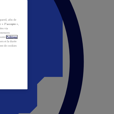
pareil, afin de
ur
« J’accepte »
,
ées via
s mesures
 notre
Politique
iers et la durée
ent de cookies