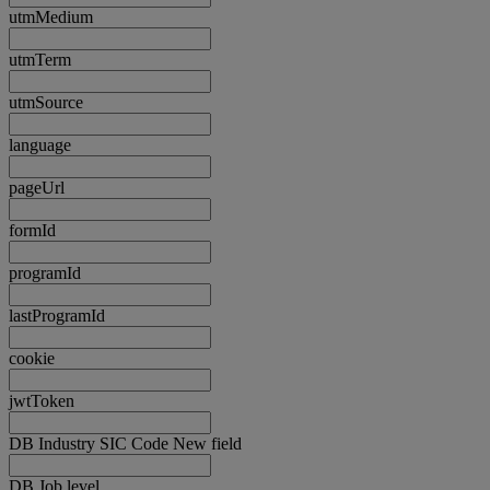
utmMedium
utmTerm
utmSource
language
pageUrl
formId
programId
lastProgramId
cookie
jwtToken
DB Industry SIC Code New field
DB Job level