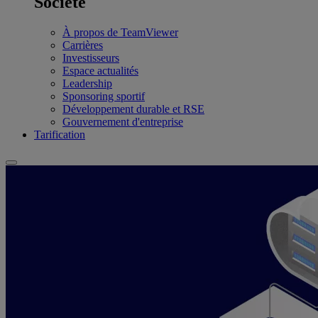
Société
À propos de TeamViewer
Carrières
Investisseurs
Espace actualités
Leadership
Sponsoring sportif
Développement durable et RSE
Gouvernement d'entreprise
Tarification