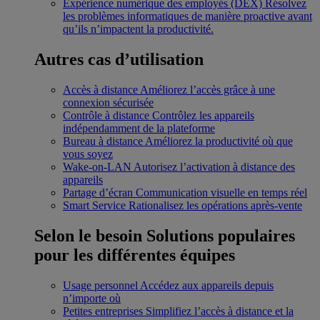
Expérience numérique des employés (DEX)
Résolvez
les problèmes informatiques de manière proactive avant
qu’ils n’impactent la productivité.
Autres cas d’utilisation
Accès à distance
Améliorez l’accès grâce à une
connexion sécurisée
Contrôle à distance
Contrôlez les appareils
indépendamment de la plateforme
Bureau à distance
Améliorez la productivité où que
vous soyez
Wake-on-LAN
Autorisez l’activation à distance des
appareils
Partage d’écran
Communication visuelle en temps réel
Smart Service
Rationalisez les opérations après-vente
Selon le besoin
Solutions populaires
pour les différentes équipes
Usage personnel
Accédez aux appareils depuis
n’importe où
Petites entreprises
Simplifiez l’accès à distance et la