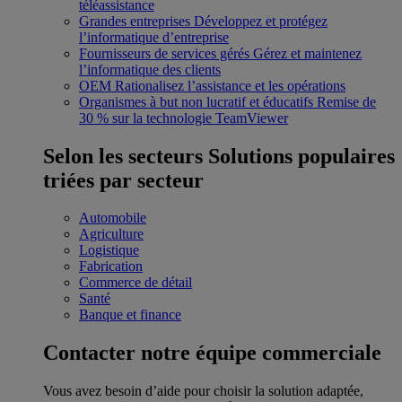
téléassistance
Grandes entreprises
Développez et protégez
l’informatique d’entreprise
Fournisseurs de services gérés
Gérez et maintenez
l’informatique des clients
OEM
Rationalisez l’assistance et les opérations
Organismes à but non lucratif et éducatifs
Remise de
30 % sur la technologie TeamViewer
Selon les secteurs
Solutions populaires
triées par secteur
Automobile
Agriculture
Logistique
Fabrication
Commerce de détail
Santé
Banque et finance
Contacter notre équipe commerciale
Vous avez besoin d’aide pour choisir la solution adaptée,