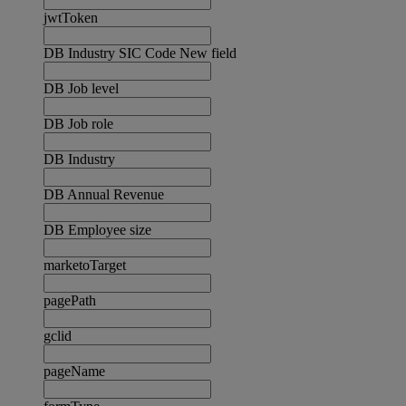
jwtToken
DB Industry SIC Code New field
DB Job level
DB Job role
DB Industry
DB Annual Revenue
DB Employee size
marketoTarget
pagePath
gclid
pageName