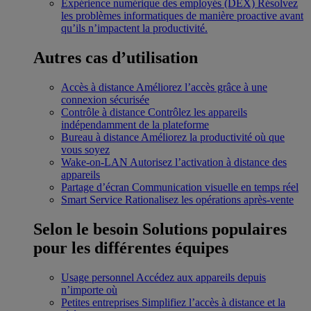
Expérience numérique des employés (DEX)
Résolvez
les problèmes informatiques de manière proactive avant
qu’ils n’impactent la productivité.
Autres cas d’utilisation
Accès à distance
Améliorez l’accès grâce à une
connexion sécurisée
Contrôle à distance
Contrôlez les appareils
indépendamment de la plateforme
Bureau à distance
Améliorez la productivité où que
vous soyez
Wake-on-LAN
Autorisez l’activation à distance des
appareils
Partage d’écran
Communication visuelle en temps réel
Smart Service
Rationalisez les opérations après-vente
Selon le besoin
Solutions populaires
pour les différentes équipes
Usage personnel
Accédez aux appareils depuis
n’importe où
Petites entreprises
Simplifiez l’accès à distance et la