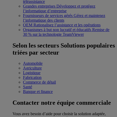
téléassistance
Grandes entreprises
Développez et protégez
l’informatique d’entreprise
Fournisseurs de services gérés
Gérez et maintenez
l’informatique des clients
OEM
Rationalisez l’assistance et les opérations
Organismes à but non lucratif et éducatifs
Remise de
30 % sur la technologie TeamViewer
Selon les secteurs
Solutions populaires
triées par secteur
Automobile
Agriculture
Logistique
Fabrication
Commerce de détail
Santé
Banque et finance
Contacter notre équipe commerciale
Vous avez besoin d’aide pour choisir la solution adaptée,