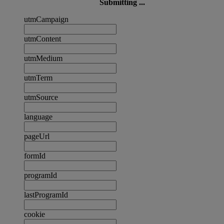
Submitting ...
utmCampaign
utmContent
utmMedium
utmTerm
utmSource
language
pageUrl
formId
programId
lastProgramId
cookie