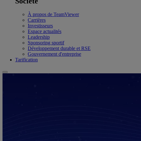
Société
À propos de TeamViewer
Carrières
Investisseurs
Espace actualités
Leadership
Sponsoring sportif
Développement durable et RSE
Gouvernement d'entreprise
Tarification