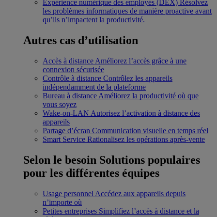
Expérience numérique des employés (DEX)
Résolvez
les problèmes informatiques de manière proactive avant
qu’ils n’impactent la productivité.
Autres cas d’utilisation
Accès à distance
Améliorez l’accès grâce à une
connexion sécurisée
Contrôle à distance
Contrôlez les appareils
indépendamment de la plateforme
Bureau à distance
Améliorez la productivité où que
vous soyez
Wake-on-LAN
Autorisez l’activation à distance des
appareils
Partage d’écran
Communication visuelle en temps réel
Smart Service
Rationalisez les opérations après-vente
Selon le besoin
Solutions populaires
pour les différentes équipes
Usage personnel
Accédez aux appareils depuis
n’importe où
Petites entreprises
Simplifiez l’accès à distance et la