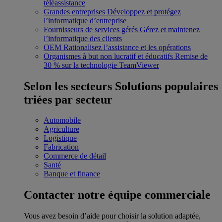
téléassistance
Grandes entreprises
Développez et protégez
l’informatique d’entreprise
Fournisseurs de services gérés
Gérez et maintenez
l’informatique des clients
OEM
Rationalisez l’assistance et les opérations
Organismes à but non lucratif et éducatifs
Remise de
30 % sur la technologie TeamViewer
Selon les secteurs
Solutions populaires
triées par secteur
Automobile
Agriculture
Logistique
Fabrication
Commerce de détail
Santé
Banque et finance
Contacter notre équipe commerciale
Vous avez besoin d’aide pour choisir la solution adaptée,