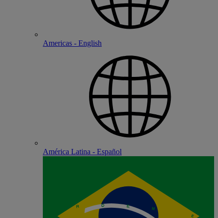
Americas - English
América Latina - Español