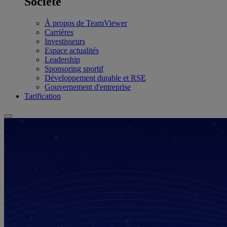
Société
À propos de TeamViewer
Carrières
Investisseurs
Espace actualités
Leadership
Sponsoring sportif
Développement durable et RSE
Gouvernement d'entreprise
Tarification