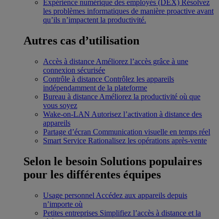
Expérience numérique des employés (DEX)
Résolvez
les problèmes informatiques de manière proactive avant
qu’ils n’impactent la productivité.
Autres cas d’utilisation
Accès à distance
Améliorez l’accès grâce à une
connexion sécurisée
Contrôle à distance
Contrôlez les appareils
indépendamment de la plateforme
Bureau à distance
Améliorez la productivité où que
vous soyez
Wake-on-LAN
Autorisez l’activation à distance des
appareils
Partage d’écran
Communication visuelle en temps réel
Smart Service
Rationalisez les opérations après-vente
Selon le besoin
Solutions populaires
pour les différentes équipes
Usage personnel
Accédez aux appareils depuis
n’importe où
Petites entreprises
Simplifiez l’accès à distance et la