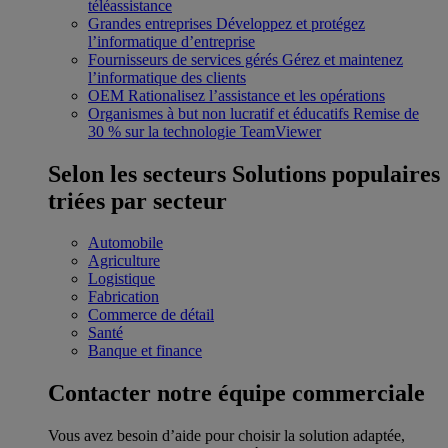
téléassistance
Grandes entreprises
Développez et protégez
l’informatique d’entreprise
Fournisseurs de services gérés
Gérez et maintenez
l’informatique des clients
OEM
Rationalisez l’assistance et les opérations
Organismes à but non lucratif et éducatifs
Remise de
30 % sur la technologie TeamViewer
Selon les secteurs
Solutions populaires
triées par secteur
Automobile
Agriculture
Logistique
Fabrication
Commerce de détail
Santé
Banque et finance
Contacter notre équipe commerciale
Vous avez besoin d’aide pour choisir la solution adaptée,