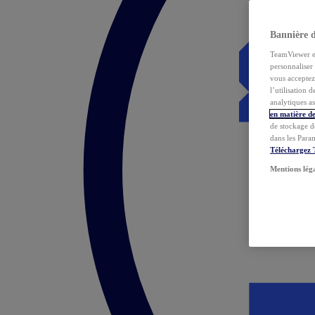
Bannière 
TeamViewer et 
personnaliser 
vous acceptez 
l’utilisation 
analytiques as
en matière de
de stockage d
dans les Para
Téléchargez
Mentions lég