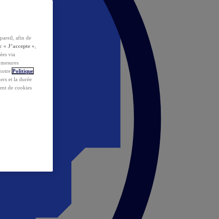
pareil, afin de
ur
« J’accepte »
,
ées via
s mesures
 notre
Politique
iers et la durée
ent de cookies