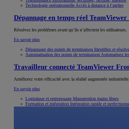
Téléassistance informatique
Sécurisée, flexible, intégrée
Technologie opérationnelle
Accès à distance à l’atelier
Dépannage en temps réel
TeamViewer
Résolvez les problèmes avant qu’ils n’affectent les utilisateurs.
En savoir plus
Dépannage des points de terminaison
Identifiez et résol
Automatisation des points de terminaison
Automatisez les
Travailleur connecté
TeamViewer Fron
Améliorez votre efficacité avec la réalité augmentée industrielle
En savoir plus
Logistique et entreposage
Manutention mains libres
Formation et intégration
Intégration rapide et perfection