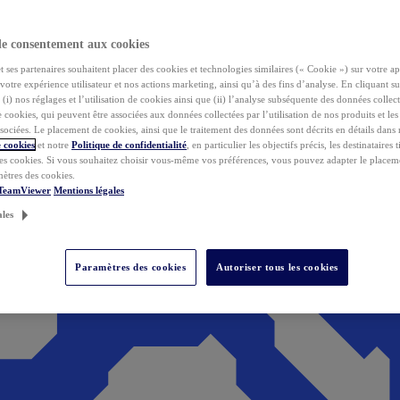
de consentement aux cookies
ses partenaires souhaitent placer des cookies et technologies similaires (« Cookie ») sur votre ap
votre expérience utilisateur et nos actions marketing, ainsi qu’à des fins d’analyse. En cliquant s
(i) nos réglages et l’utilisation de cookies ainsi que (ii) l’analyse subséquente des données collect
de cookies, qui peuvent être associées aux données collectées par l’utilisation de nos produits et le
sociées. Le placement de cookies, ainsi que le traitement des données sont décrits en détails dans
 cookies
et notre
Politique de confidentialité
, en particulier les objectifs précis, les destinataires t
es cookies. Si vous souhaitez choisir vous-même vos préférences, vous pouvez adapter le placem
mètres des cookies.
 TeamViewer
Mentions légales
ales
Paramètres des cookies
Autoriser tous les cookies