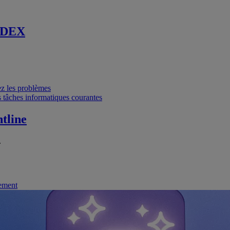
 DEX
vez les problèmes
 tâches informatiques courantes
tline
.
nement