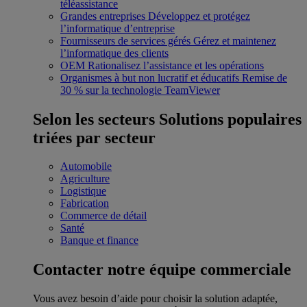
téléassistance
Grandes entreprises
Développez et protégez
l’informatique d’entreprise
Fournisseurs de services gérés
Gérez et maintenez
l’informatique des clients
OEM
Rationalisez l’assistance et les opérations
Organismes à but non lucratif et éducatifs
Remise de
30 % sur la technologie TeamViewer
Selon les secteurs
Solutions populaires
triées par secteur
Automobile
Agriculture
Logistique
Fabrication
Commerce de détail
Santé
Banque et finance
Contacter notre équipe commerciale
Vous avez besoin d’aide pour choisir la solution adaptée,