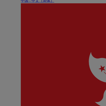
中国 - 中⽂（简体）