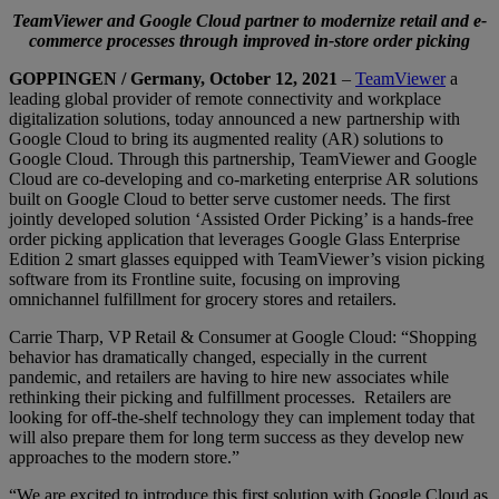
TeamViewer and Google Cloud partner to modernize retail and e-
commerce processes through improved in-store order picking
GOPPINGEN / Germany, October 12, 2021
–
TeamViewer
a
leading global provider of remote connectivity and workplace
digitalization solutions, today announced a new partnership with
Google Cloud to bring its augmented reality (AR) solutions to
Google Cloud. Through this partnership, TeamViewer and Google
Cloud are co-developing and co-marketing enterprise AR solutions
built on Google Cloud to better serve customer needs. The first
jointly developed solution ‘Assisted Order Picking’ is a hands-free
order picking application that leverages Google Glass Enterprise
Edition 2 smart glasses equipped with TeamViewer’s vision picking
software from its Frontline suite, focusing on improving
omnichannel fulfillment for grocery stores and retailers.
Carrie Tharp, VP Retail & Consumer at Google Cloud: “Shopping
behavior has dramatically changed, especially in the current
pandemic, and retailers are having to hire new associates while
rethinking their picking and fulfillment processes. Retailers are
looking for off-the-shelf technology they can implement today that
will also prepare them for long term success as they develop new
approaches to the modern store.”
“We are excited to introduce this first solution with Google Cloud as