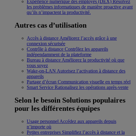
Expérience numérique des employés (DEX)
Résolvez
les problèmes informatiques de manière proactive avant
qu’ils n’impactent la productivité.
Autres cas d’utilisation
Accès à distance
Améliorez l’accès grâce à une
connexion sécurisée
Contrôle à distance
Contrôlez les appareils
indépendamment de la plateforme
Bureau à distance
Améliorez la productivité où que
vous soyez
Wake-on-LAN
Autorisez l’activation à distance des
appareils
Partage d’écran
Communication visuelle en temps réel
Smart Service
Rationalisez les opérations après-vente
Selon le besoin
Solutions populaires
pour les différentes équipes
Usage personnel
Accédez aux appareils depuis
n’importe où
Petites entreprises
Simplifiez l’accès à distance et la