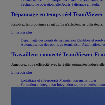
Téléassistance informatique
Sécurisée, flexible, intégrée
Technologie opérationnelle
Accès à distance à l’atelier
Dépannage en temps réel
TeamViewer
Résolvez les problèmes avant qu’ils n’affectent les utilisateurs.
En savoir plus
Dépannage des points de terminaison
Identifiez et résol
Automatisation des points de terminaison
Automatisez les
Travailleur connecté
TeamViewer Fron
Améliorez votre efficacité avec la réalité augmentée industrielle
En savoir plus
Logistique et entreposage
Manutention mains libres
Formation et intégration
Intégration rapide et perfection