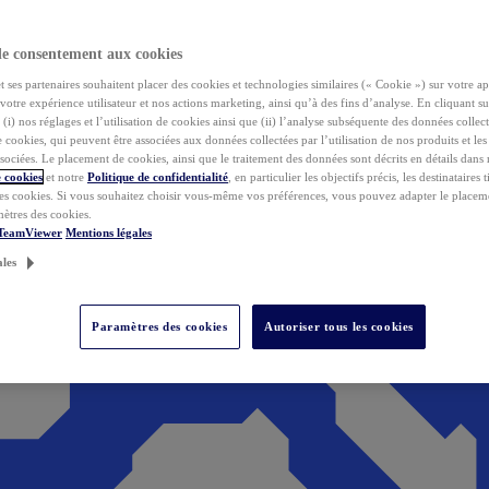
de consentement aux cookies
ses partenaires souhaitent placer des cookies et technologies similaires (« Cookie ») sur votre ap
votre expérience utilisateur et nos actions marketing, ainsi qu’à des fins d’analyse. En cliquant s
(i) nos réglages et l’utilisation de cookies ainsi que (ii) l’analyse subséquente des données collect
de cookies, qui peuvent être associées aux données collectées par l’utilisation de nos produits et le
sociées. Le placement de cookies, ainsi que le traitement des données sont décrits en détails dans
 cookies
et notre
Politique de confidentialité
, en particulier les objectifs précis, les destinataires t
es cookies. Si vous souhaitez choisir vous-même vos préférences, vous pouvez adapter le placem
mètres des cookies.
 TeamViewer
Mentions légales
ales
Paramètres des cookies
Autoriser tous les cookies