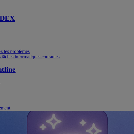
 DEX
vez les problèmes
 tâches informatiques courantes
tline
.
nement