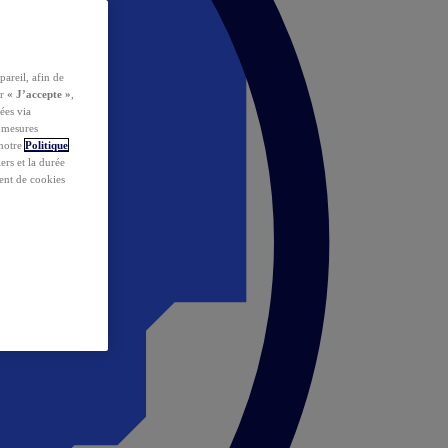
pareil, afin de
ur
« J’accepte »
,
ées via
s mesures
 notre
Politique
iers et la durée
ent de cookies