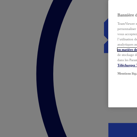
Bannière 
TeamViewer et 
personnaliser 
vous acceptez 
l’utilisation 
analytiques as
en matière de
de stockage d
dans les Para
Téléchargez
Mentions lég