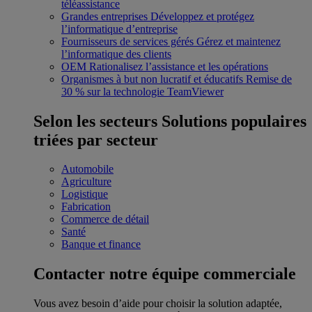
téléassistance
Grandes entreprises
Développez et protégez
l’informatique d’entreprise
Fournisseurs de services gérés
Gérez et maintenez
l’informatique des clients
OEM
Rationalisez l’assistance et les opérations
Organismes à but non lucratif et éducatifs
Remise de
30 % sur la technologie TeamViewer
Selon les secteurs
Solutions populaires
triées par secteur
Automobile
Agriculture
Logistique
Fabrication
Commerce de détail
Santé
Banque et finance
Contacter notre équipe commerciale
Vous avez besoin d’aide pour choisir la solution adaptée,