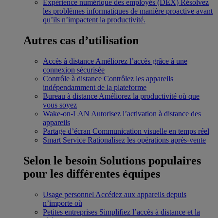
Expérience numérique des employés (DEX)
Résolvez
les problèmes informatiques de manière proactive avant
qu’ils n’impactent la productivité.
Autres cas d’utilisation
Accès à distance
Améliorez l’accès grâce à une
connexion sécurisée
Contrôle à distance
Contrôlez les appareils
indépendamment de la plateforme
Bureau à distance
Améliorez la productivité où que
vous soyez
Wake-on-LAN
Autorisez l’activation à distance des
appareils
Partage d’écran
Communication visuelle en temps réel
Smart Service
Rationalisez les opérations après-vente
Selon le besoin
Solutions populaires
pour les différentes équipes
Usage personnel
Accédez aux appareils depuis
n’importe où
Petites entreprises
Simplifiez l’accès à distance et la