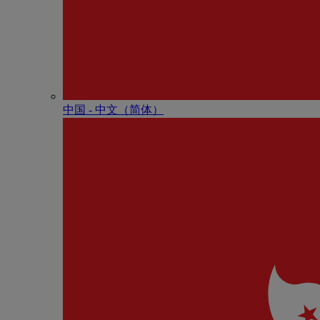
中国 - 中⽂（简体）